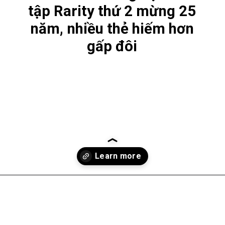
tập Rarity thứ 2 mừng 25
năm, nhiều thẻ hiếm hơn
gấp đôi
Đang mở
https://gamelade.vn/yu-gi-oh-tung-bo-suu-tap-rarity-thu-2-mung-25-nam-nhieu-the-hiem-hon-gap-doi