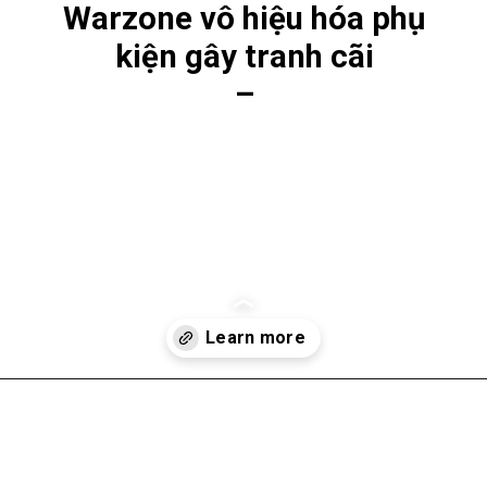
Warzone vô hiệu hóa phụ
kiện gây tranh cãi
–
Đang mở
https://gamelade.vn/ban-cap-nhat-call-of-duty-warzone-vo-hieu-hoa-phu-kien-gay-tranh-cai/