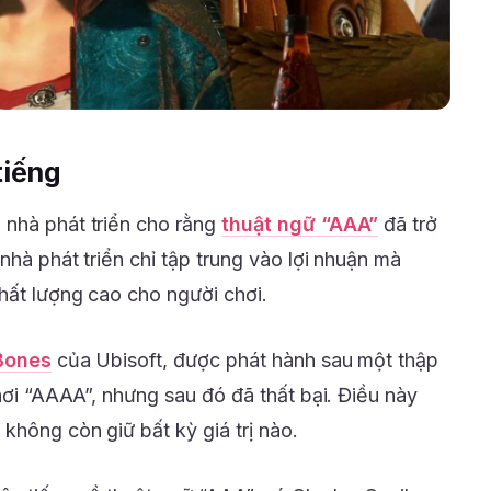
tiếng
 nhà phát triển cho rằng
thuật ngữ “AAA”
đã trở
nhà phát triển chỉ tập trung vào lợi nhuận mà
chất lượng cao cho người chơi.
Bones
của Ubisoft, được phát hành sau một thập
chơi “AAAA”, nhưng sau đó đã thất bại. Điều này
không còn giữ bất kỳ giá trị nào.