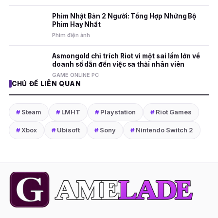
Phim Nhật Bản 2 Người: Tổng Hợp Những Bộ
Phim Hay Nhất
Phim điện ảnh
Asmongold chỉ trích Riot vì một sai lầm lớn về
doanh số dẫn đến việc sa thải nhân viên
GAME ONLINE PC
CHỦ ĐỀ LIÊN QUAN
#
Steam
#
LMHT
#
Playstation
#
Riot Games
#
Xbox
#
Ubisoft
#
Sony
#
Nintendo Switch 2