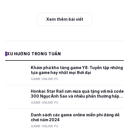
Xem thêm bài viết
XU HƯỚNG TRONG TUẦN
Khám phá kho tàng game Y8: Tuyển tập những
tựa game hay nhất mọi thời đại
GAME ONLINE PC
Honkai: Star Rail cơn mưa quà tặng với mã code
300 Ngọc Ánh Sao và nhiều phần thưởng hấp
dẫn
GAME ONLINE PC
Danh sách các game online miễn phí đáng để
chơi năm 2024
GAME ONLINE PC