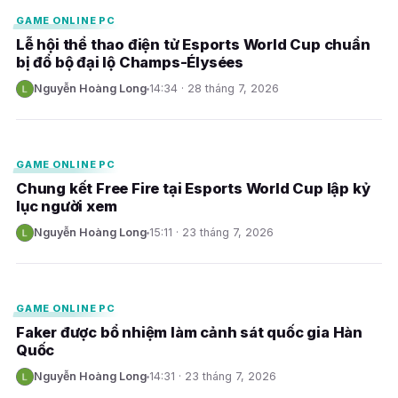
GAME ONLINE PC
Lễ hội thể thao điện tử Esports World Cup chuẩn
bị đổ bộ đại lộ Champs-Élysées
Nguyễn Hoàng Long
14:34 · 28 tháng 7, 2026
N
E
GAME ONLINE PC
Chung kết Free Fire tại Esports World Cup lập kỷ
lục người xem
Nguyễn Hoàng Long
15:11 · 23 tháng 7, 2026
N
E
GAME ONLINE PC
Faker được bổ nhiệm làm cảnh sát quốc gia Hàn
Quốc
Nguyễn Hoàng Long
14:31 · 23 tháng 7, 2026
N