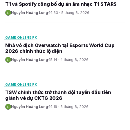
T1 và Spotify công bố dự án âm nhạc T1 STARS
Nguyễn Hoàng Long
14:33 · 5 tháng 8, 2026
N
E
GAME ONLINE PC
Nhà vô địch Overwatch tại Esports World Cup
2026 chính thức lộ diện
Nguyễn Hoàng Long
15:14 · 4 tháng 8, 2026
N
E
GAME ONLINE PC
TSW chính thức trở thành đội tuyển đầu tiên
giành vé dự CKTG 2026
Nguyễn Hoàng Long
14:19 · 3 tháng 8, 2026
N
E