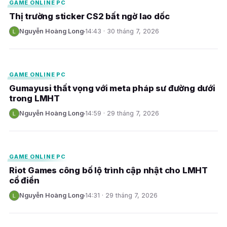
GAME ONLINE PC
Thị trường sticker CS2 bất ngờ lao dốc
Nguyễn Hoàng Long
14:43 · 30 tháng 7, 2026
N
E
GAME ONLINE PC
Gumayusi thất vọng với meta pháp sư đường dưới
trong LMHT
Nguyễn Hoàng Long
14:59 · 29 tháng 7, 2026
N
E
GAME ONLINE PC
Riot Games công bố lộ trình cập nhật cho LMHT
cổ điển
Nguyễn Hoàng Long
14:31 · 29 tháng 7, 2026
N
E