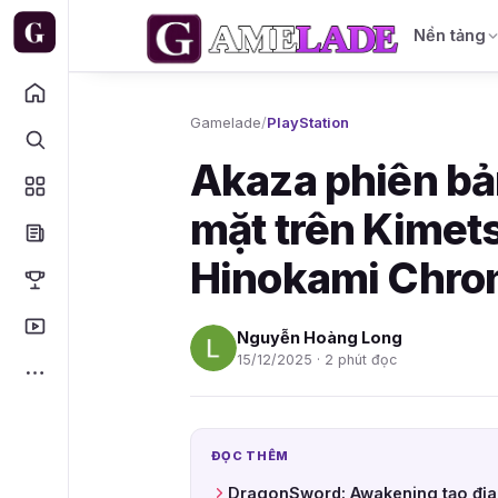
Nền tảng
Gamelade
/
PlayStation
Akaza phiên bả
mặt trên Kimet
Hinokami Chron
Nguyễn Hoàng Long
15/12/2025 · 2 phút đọc
ĐỌC THÊM
DragonSword: Awakening tạo địa 