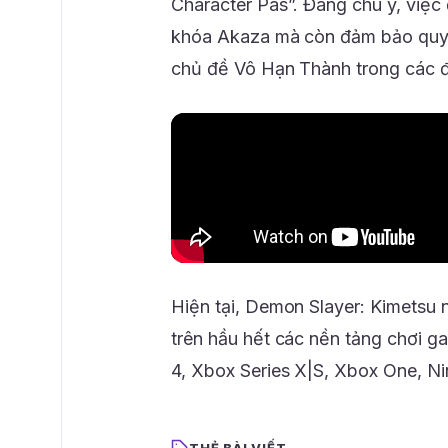
Character Pas”. Đáng chú ý, việc
khóa Akaza mà còn đảm bảo quyề
chủ đề Vô Hạn Thành trong các đợ
Hiện tại, Demon Slayer: Kimetsu 
trên hầu hết các nền tảng chơi g
4, Xbox Series X|S, Xbox One, N
THẺ BÀI VIẾT