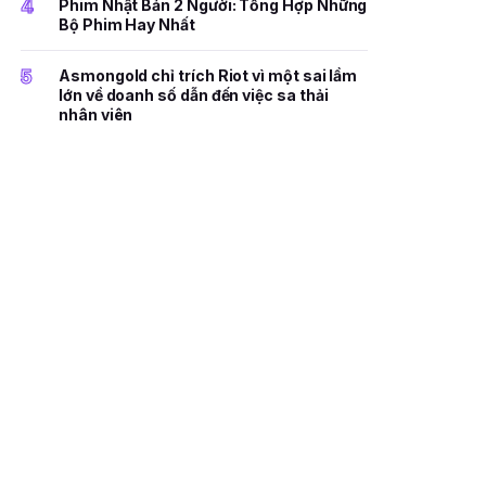
4
Phim Nhật Bản 2 Người: Tổng Hợp Những
Bộ Phim Hay Nhất
5
Asmongold chỉ trích Riot vì một sai lầm
lớn về doanh số dẫn đến việc sa thải
nhân viên