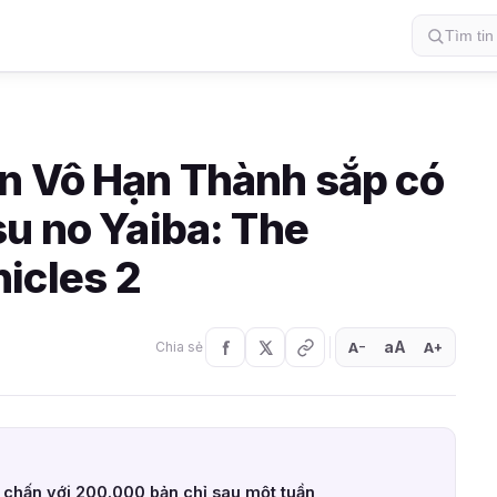
n Vô Hạn Thành sắp có
su no Yaiba: The
icles 2
aA
A
A
Chia sẻ
+
−
chấn với 200.000 bản chỉ sau một tuần