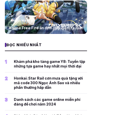
ANIME/MANGA
Anime Free Fire ấn định thời điểm ra mắt
ĐỌC NHIỀU NHẤT
1
Khám phá kho tàng game Y8: Tuyển tập
những tựa game hay nhất mọi thời đại
2
Honkai: Star Rail cơn mưa quà tặng với
mã code 300 Ngọc Ánh Sao và nhiều
phần thưởng hấp dẫn
3
Danh sách các game online miễn phí
đáng để chơi năm 2024