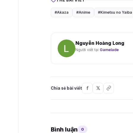
#Akaza
#Anime
#Kimetsu no Yaiba
Nguyễn Hoàng Long
Người viết tại
Gamelade
Chia sẻ bài viết
Bình luận
0