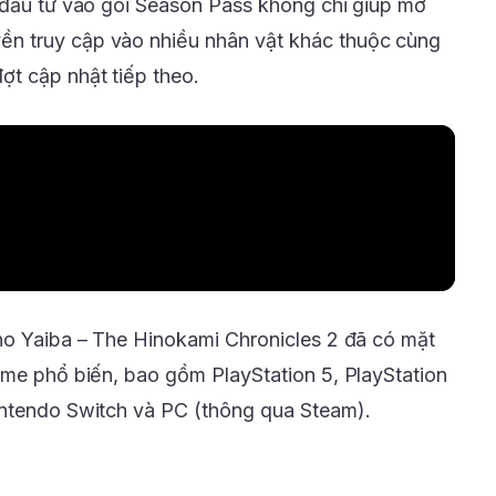
 đầu tư vào gói Season Pass không chỉ giúp mở
n truy cập vào nhiều nhân vật khác thuộc cùng
t cập nhật tiếp theo.
no Yaiba – The Hinokami Chronicles 2 đã có mặt
ame phổ biến, bao gồm PlayStation 5, PlayStation
intendo Switch và PC (thông qua Steam).