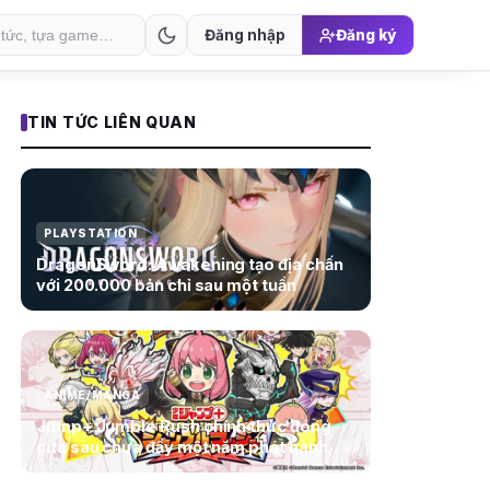
Đăng nhập
Đăng ký
TIN TỨC LIÊN QUAN
PLAYSTATION
DragonSword: Awakening tạo địa chấn
với 200.000 bản chỉ sau một tuần
ANIME/MANGA
Jump+ Jumble Rush chính thức đóng
cửa sau chưa đầy một năm phát hành