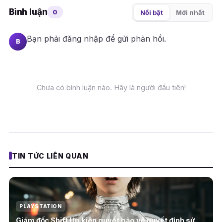
Bình luận
0
Nổi bật
Mới nhất
Bạn phải
đăng nhập
để gửi phản hồi.
B
Chưa có bình luận nào. Hãy là người đầu tiên!
TIN TỨC LIÊN QUAN
PLAYSTATION
Giám đốc Shift Up kiên quyết bảo vệ quyết định sử