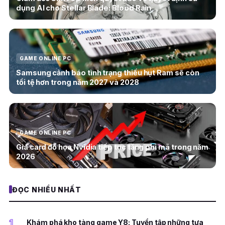
dụng AI cho Stellar Blade: Blood Rain
GAME ONLINE PC
Samsung cảnh báo tình trạng thiếu hụt Ram sẽ còn
tồi tệ hơn trong năm 2027 và 2028
GAME ONLINE PC
Giá card đồ họa Nvidia tiếp tục tăng phi mã trong năm
2026
ĐỌC NHIỀU NHẤT
1
Khám phá kho tàng game Y8: Tuyển tập những tựa