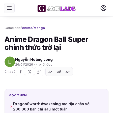
Gamelade
/
Anime/Manga
Anime Dragon Ball Super
chính thức trở lại
Nguyễn Hoàng Long
26/01/2026 · 4 phút đọc
aA
A
A
Chia sẻ
+
−
ĐỌC THÊM
DragonSword: Awakening tạo địa chấn với
200.000 bản chỉ sau một tuần