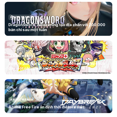
PLAYSTATION
DragonSword: Awakening tạo địa chấn với 200.000
bản chỉ sau một tuần
ANIME/MANGA
Jump+ Jumble Rush chính thức đóng cửa sau chưa
đầy một năm phát hành
ANIME/MANGA
Anime Free Fire ấn định thời điểm ra mắt