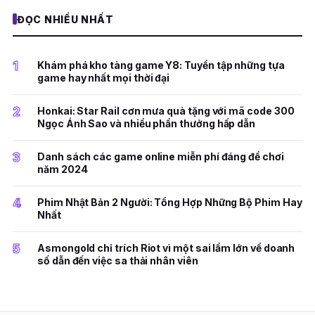
ĐỌC NHIỀU NHẤT
1
Khám phá kho tàng game Y8: Tuyển tập những tựa
game hay nhất mọi thời đại
2
Honkai: Star Rail cơn mưa quà tặng với mã code 300
Ngọc Ánh Sao và nhiều phần thưởng hấp dẫn
3
Danh sách các game online miễn phí đáng để chơi
năm 2024
4
Phim Nhật Bản 2 Người: Tổng Hợp Những Bộ Phim Hay
Nhất
5
Asmongold chỉ trích Riot vì một sai lầm lớn về doanh
số dẫn đến việc sa thải nhân viên