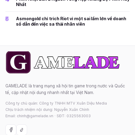
Nhất
5
Asmongold chỉ trích Riot vì một sai lầm lớn về doanh
số dẫn đến việc sa thải nhân viên
GAMELADE là trang mạng xã hội tin game trong nước và Quốc
tế, cập nhật nội dung nhanh nhất tại Việt Nam.
Công ty chủ quản: Công ty TNHH MTV Xuân Diệu Media
Chịu trách nhiệm nội dung: Nguyễn Xuân Chính
Email: chinh@gamelade.vn · SĐT: 0325563003