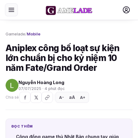
Gamelade
/
Mobile
Aniplex công bố loạt sự kiện
lớn chuẩn bị cho kỷ niệm 10
năm Fate/Grand Order
Nguyễn Hoàng Long
07/07/2025 · 4 phút đọc
aA
A
A
Chia sẻ
+
−
ĐỌC THÊM
Cộng đồng game thủ Nhật Bản chung tay giúp