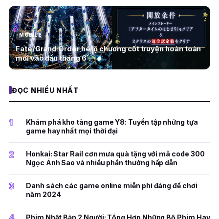
MOBILE
Fate/Grand Order hé lộ chương cốt truyện hoàn toàn
mới vào đầu tháng 6
ĐỌC NHIỀU NHẤT
1
Khám phá kho tàng game Y8: Tuyển tập những tựa
game hay nhất mọi thời đại
2
Honkai: Star Rail cơn mưa quà tặng với mã code 300
Ngọc Ánh Sao và nhiều phần thưởng hấp dẫn
3
Danh sách các game online miễn phí đáng để chơi
năm 2024
4
Phim Nhật Bản 2 Người: Tổng Hợp Những Bộ Phim Hay