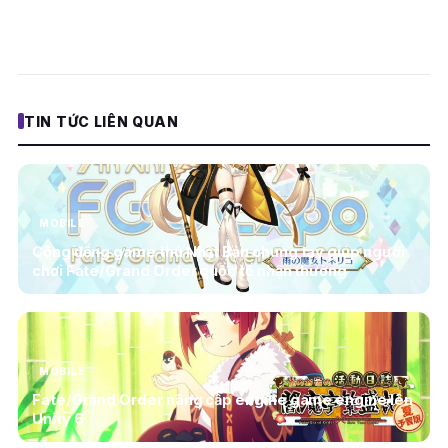
TIN TỨC LIÊN QUAN
MOBILE
Cộng đồng game thủ Nhật Bản chung tay giúp người
chơi Fate/Grand Order quốc tế nhận thưởng
MOBILE
Fate/Grand Order nâng cấp engine game engine lên
Unity 6