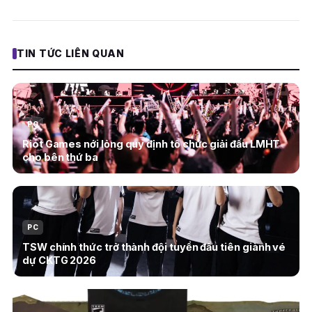
TIN TỨC LIÊN QUAN
PC
Riot Games nới lỏng quy định tổ chức giải đấu LMHT
cho bên thứ ba
PC
TSW chính thức trở thành đội tuyển đầu tiên giành vé
dự CKTG 2026