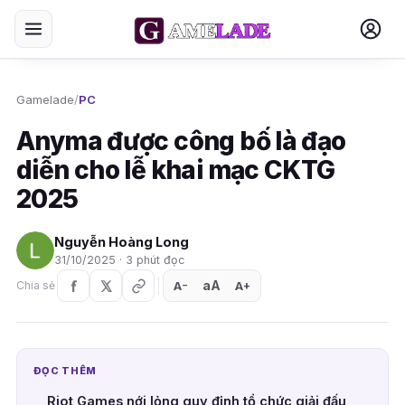
Gamelade
/
PC
Anyma được công bố là đạo
diễn cho lễ khai mạc CKTG
2025
Nguyễn Hoàng Long
31/10/2025 · 3 phút đọc
aA
A
A
Chia sẻ
+
−
ĐỌC THÊM
Riot Games nới lỏng quy định tổ chức giải đấu