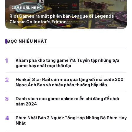
GAME ONLINE PC
Riot Games ra mắt phiên bản League of Legends
Classic Collector’s Edition
ĐỌC NHIỀU NHẤT
1
Khám phá kho tàng game Y8: Tuyển tập những tựa
game hay nhất mọi thời đại
2
Honkai: Star Rail cơn mưa quà tặng với mã code 300
Ngọc Ánh Sao và nhiều phần thưởng hấp dẫn
3
Danh sách các game online miễn phí đáng để chơi
năm 2024
4
Phim Nhật Bản 2 Người: Tổng Hợp Những Bộ Phim Hay
Nhất