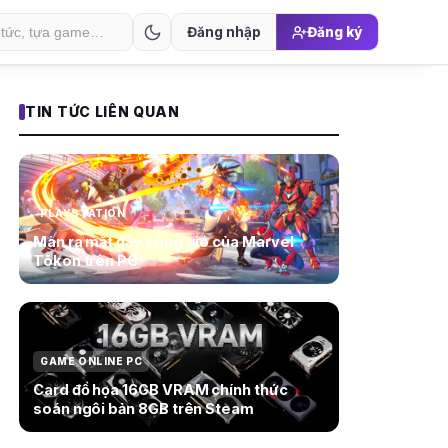
Đăng nhập
Đăng ký
TIN TỨC LIÊN QUAN
PLAYSTATION
Màn ra mắt đầy sóng gió của Marvel
Tōkon trên PC
GAME ONLINE PC
Card đồ họa 16GB VRAM chính thức
soán ngôi bản 8GB trên Steam