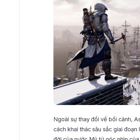
Ngoài sự thay đổi về bối cảnh, 
cách khai thác sâu sắc giai đoạn 
đời của nước Mỹ từ góc nhìn của 