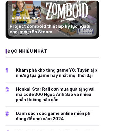
GAME ONLINE PC
Project Zomboid thiết lập kỷ lục người
chơi mới trên Steam
ĐỌC NHIỀU NHẤT
1
Khám phá kho tàng game Y8: Tuyển tập
những tựa game hay nhất mọi thời đại
2
Honkai: Star Rail cơn mưa quà tặng với
mã code 300 Ngọc Ánh Sao và nhiều
phần thưởng hấp dẫn
3
Danh sách các game online miễn phí
đáng để chơi năm 2024