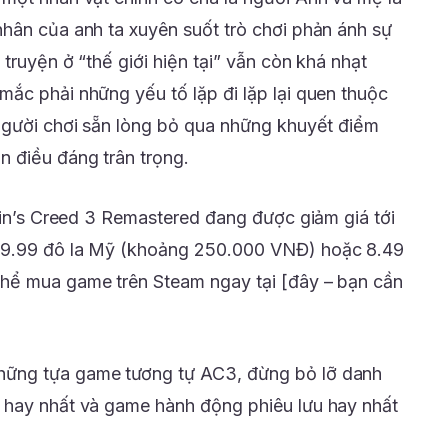
hân của anh ta xuyên suốt trò chơi phản ánh sự
 truyện ở “thế giới hiện tại” vẫn còn khá nhạt
ắc phải những yếu tố lặp đi lặp lại quen thuộc
người chơi sẵn lòng bỏ qua những khuyết điểm
 điều đáng trân trọng.
ssin’s Creed 3 Remastered đang được giảm giá tới
 9.99 đô la Mỹ (khoảng 250.000 VNĐ) hoặc 8.49
hể mua game trên Steam ngay tại [đây – bạn cần
ững tựa game tương tự AC3, đừng bỏ lỡ danh
 hay nhất và game hành động phiêu lưu hay nhất