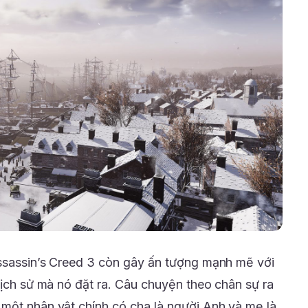
Assassin’s Creed 3 còn gây ấn tượng mạnh mẽ với
lịch sử mà nó đặt ra. Câu chuyện theo chân sự ra
một nhân vật chính có cha là người Anh và mẹ là