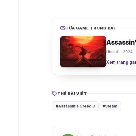
TỰA GAME TRONG BÀI
Assassin
Ubisoft · 2024
Xem trang ga
THẺ BÀI VIẾT
#Assassin's Creed 3
#Steam