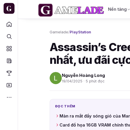
Nền tảng
Gamelade
/
PlayStation
Assassin’s Cree
nhất, ưu đãi cự
Nguyễn Hoàng Long
19/04/2025 · 5 phút đọc
ĐỌC THÊM
Màn ra mắt đầy sóng gió của Mar
Card đồ họa 16GB VRAM chính th