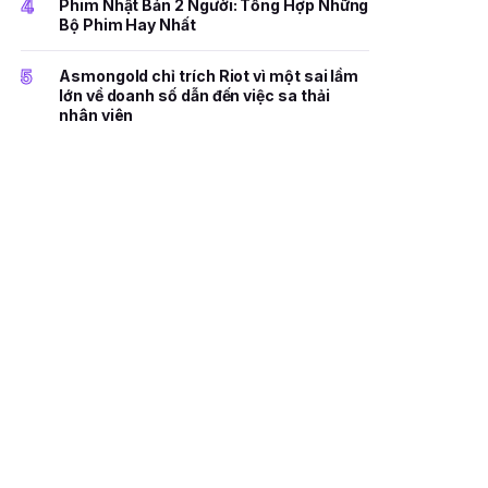
4
Phim Nhật Bản 2 Người: Tổng Hợp Những
Bộ Phim Hay Nhất
5
Asmongold chỉ trích Riot vì một sai lầm
lớn về doanh số dẫn đến việc sa thải
nhân viên