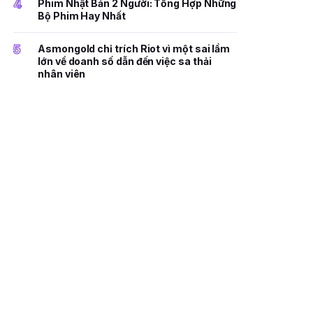
4
Phim Nhật Bản 2 Người: Tổng Hợp Những
Bộ Phim Hay Nhất
5
Asmongold chỉ trích Riot vì một sai lầm
lớn về doanh số dẫn đến việc sa thải
nhân viên