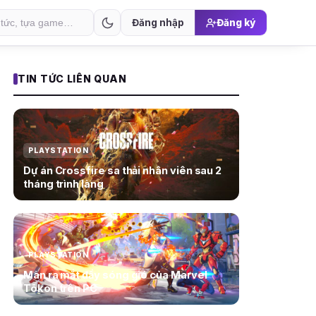
Đăng nhập
Đăng ký
TIN TỨC LIÊN QUAN
PLAYSTATION
Dự án Crossfire sa thải nhân viên sau 2
tháng trình làng
PLAYSTATION
Màn ra mắt đầy sóng gió của Marvel
Tōkon trên PC