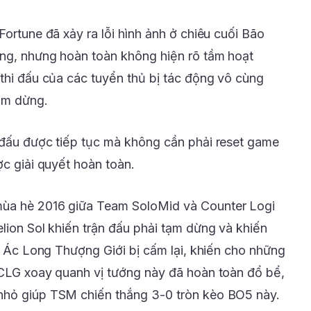
Fortune đã xảy ra lỗi hình ảnh ở chiêu cuối Bão
ơng, nhưng hoàn toàn không hiện rõ tầm hoạt
 thi đấu của các tuyển thủ bị tác động vô cùng
tạm dừng.
 đấu được tiếp tục mà không cần phải reset game
ợc giải quyết hoàn toàn.
mùa hè 2016 giữa Team SoloMid và Counter Logi
lion Sol khiến trận đấu phải tạm dừng và khiến
ó, Ác Long Thượng Giới bị cấm lại, khiến cho những
 CLG xoay quanh vị tướng này đã hoàn toàn đổ bể,
nhỏ giúp TSM chiến thắng 3-0 tròn kèo BO5 này.