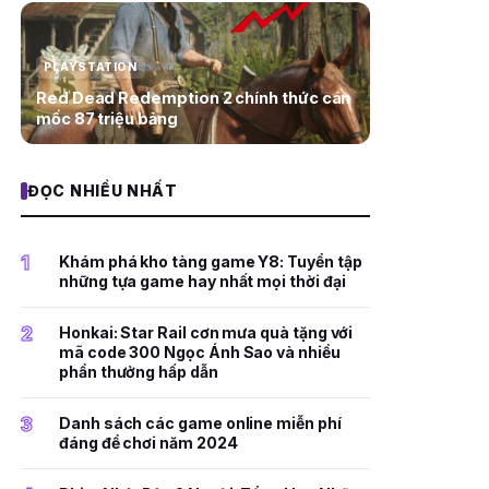
PLAYSTATION
Red Dead Redemption 2 chính thức cán
mốc 87 triệu bảng
ĐỌC NHIỀU NHẤT
1
Khám phá kho tàng game Y8: Tuyển tập
những tựa game hay nhất mọi thời đại
2
Honkai: Star Rail cơn mưa quà tặng với
mã code 300 Ngọc Ánh Sao và nhiều
phần thưởng hấp dẫn
3
Danh sách các game online miễn phí
đáng để chơi năm 2024