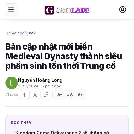
Gamelade
/
Xbox
Bản cập nhật mới biến
Medieval Dynasty thành siêu
phẩm sinh tồn thời Trung cổ
Nguyễn Hoàng Long
29/11/2024 · 5 phút đọc
aA
A
A
Chia sẻ
+
−
ĐỌC THÊM
Kingdom Come Deliverance 2 sẽ không có