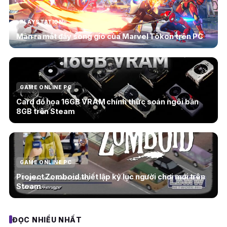
PLAYSTATION
Màn ra mắt đầy sóng gió của Marvel Tōkon trên PC
GAME ONLINE PC
Card đồ họa 16GB VRAM chính thức soán ngôi bản
8GB trên Steam
GAME ONLINE PC
Project Zomboid thiết lập kỷ lục người chơi mới trên
Steam
ĐỌC NHIỀU NHẤT