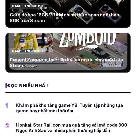
GAME ONLINE PC
Card đồ họa 16GB VRAM chính thức soán ngôi bản
8GB trên Steam
GAME ONLINE PC
Project Zomboid thiết lập kỷ lục người chơi mới trên
Steam
ĐỌC NHIỀU NHẤT
1
Khám phá kho tàng game Y8: Tuyển tập những tựa
game hay nhất mọi thời đại
2
Honkai: Star Rail cơn mưa quà tặng với mã code 300
Ngọc Ánh Sao và nhiều phần thưởng hấp dẫn