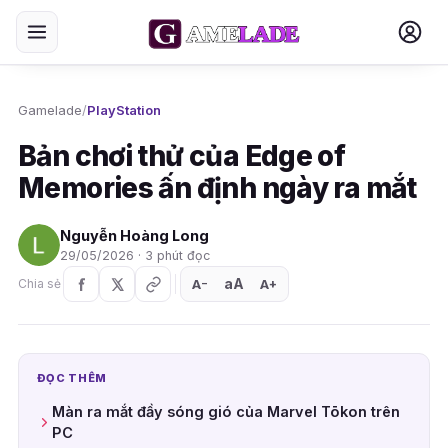
Gamelade
/
PlayStation
Bản chơi thử của Edge of
Memories ấn định ngày ra mắt
Nguyễn Hoàng Long
29/05/2026 · 3 phút đọc
aA
A
A
Chia sẻ
+
−
ĐỌC THÊM
Màn ra mắt đầy sóng gió của Marvel Tōkon trên
PC