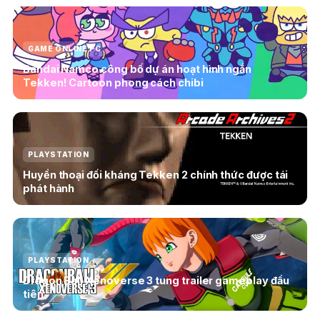
GAME ONLINE PC
Bandai Namco công bố dự án hoạt hình ngắn
Tekken! Cartoon phong cách chibi
PLAYSTATION
Huyền thoại đối kháng Tekken 2 chính thức được tái
phát hành
PLAYSTATION
Dragon Ball Xenoverse 3 tung trailer gameplay đầu
tiên