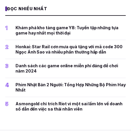
ĐỌC NHIỀU NHẤT
1
Khám phá kho tàng game Y8: Tuyển tập những tựa
game hay nhất mọi thời đại
2
Honkai: Star Rail cơn mưa quà tặng với mã code 300
Ngọc Ánh Sao và nhiều phần thưởng hấp dẫn
3
Danh sách các game online miễn phí đáng để chơi
năm 2024
4
Phim Nhật Bản 2 Người: Tổng Hợp Những Bộ Phim Hay
Nhất
5
Asmongold chỉ trích Riot vì một sai lầm lớn về doanh
số dẫn đến việc sa thải nhân viên