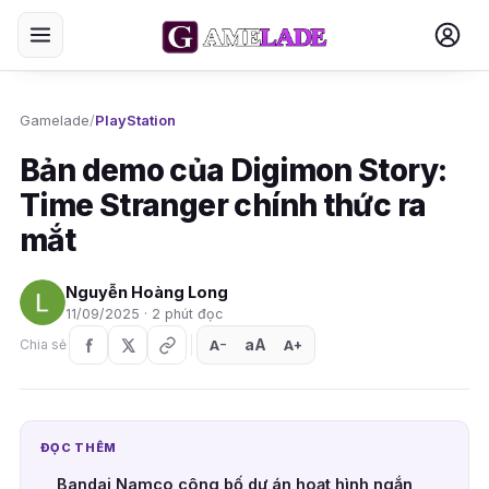
Gamelade
/
PlayStation
Bản demo của Digimon Story:
Time Stranger chính thức ra
mắt
Nguyễn Hoàng Long
11/09/2025 · 2 phút đọc
aA
A
A
Chia sẻ
+
−
ĐỌC THÊM
Bandai Namco công bố dự án hoạt hình ngắn