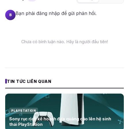
Bạn phải
đăng nhập
để gửi phản hồi.
B
Chưa có bình luận nào. Hãy là người đầu tiên!
TIN TỨC LIÊN QUAN
PLAYSTATION
Sony rục rịch kế hoạch đưa quảng cáo lên hệ sinh
thái PlayStation