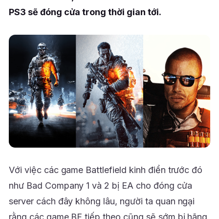
PS3 sẽ đóng cửa trong thời gian tới.
Với việc các game Battlefield kinh điển trước đó
như Bad Company 1 và 2 bị EA cho đóng cửa
server cách đây không lâu, người ta quan ngại
rằng các game BF tiếp theo cũng sẽ sớm bị hãng