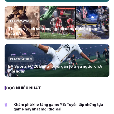
PLAYSTATION
Thương vụ lịch sử trong ngành công nghiệp game
của EA
PLAYSTATION
EA Sports FC 26 bùng nổ với gần 10 triệu người chơi
mỗi ngày
ĐỌC NHIỀU NHẤT
1
Khám phá kho tàng game Y8: Tuyển tập những tựa
game hay nhất mọi thời đại