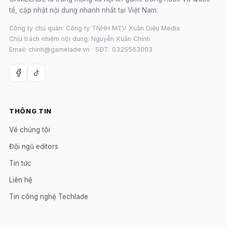
tế, cập nhật nội dung nhanh nhất tại Việt Nam.
Công ty chủ quản: Công ty TNHH MTV Xuân Diệu Media
Chịu trách nhiệm nội dung: Nguyễn Xuân Chính
Email: chinh@gamelade.vn · SĐT: 0325563003
THÔNG TIN
Về chúng tôi
Đội ngũ editors
Tin tức
Liên hệ
Tin công nghệ Techlade