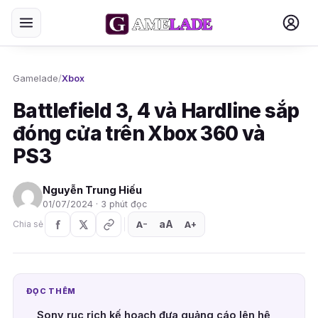
Gamelade
/
Xbox
Battlefield 3, 4 và Hardline sắp
đóng cửa trên Xbox 360 và
PS3
Nguyễn Trung Hiếu
01/07/2024 · 3 phút đọc
aA
A
A
Chia sẻ
+
−
ĐỌC THÊM
Sony rục rịch kế hoạch đưa quảng cáo lên hệ