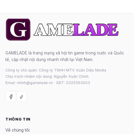
GAMELADE là trang mạng xã hội tin game trong nước và Quốc
tế, cập nhật nội dung nhanh nhất tại Việt Nam.
Công ty chủ quản: Công ty TNHH MTV Xuân Diệu Media
Chịu trách nhiệm nội dung: Nguyễn Xuân Chính
Email: chinh@gamelade.vn · SĐT: 0325563003
THÔNG TIN
Về chúng tôi