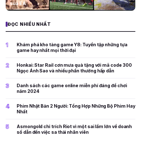
của EA
ĐỌC NHIỀU NHẤT
1
Khám phá kho tàng game Y8: Tuyển tập những tựa
game hay nhất mọi thời đại
2
Honkai: Star Rail cơn mưa quà tặng với mã code 300
Ngọc Ánh Sao và nhiều phần thưởng hấp dẫn
3
Danh sách các game online miễn phí đáng để chơi
năm 2024
4
Phim Nhật Bản 2 Người: Tổng Hợp Những Bộ Phim Hay
Nhất
5
Asmongold chỉ trích Riot vì một sai lầm lớn về doanh
số dẫn đến việc sa thải nhân viên