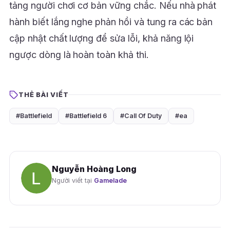
tảng người chơi cơ bản vững chắc. Nếu nhà phát
hành biết lắng nghe phản hồi và tung ra các bản
cập nhật chất lượng để sửa lỗi, khả năng lội
ngược dòng là hoàn toàn khả thi.
THẺ BÀI VIẾT
#Battlefield
#Battlefield 6
#Call Of Duty
#ea
Nguyễn Hoàng Long
Người viết tại
Gamelade