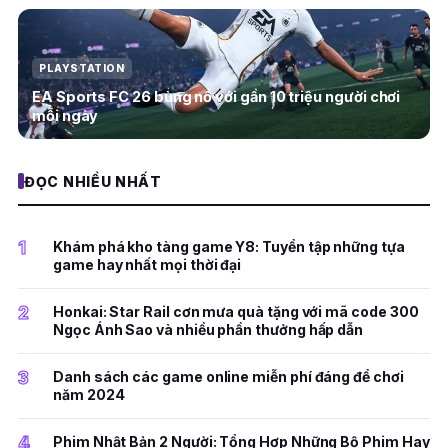
PLAYSTATION
EA Sports FC 26 bùng nổ với gần 10 triệu người chơi
mỗi ngày
ĐỌC NHIỀU NHẤT
1
Khám phá kho tàng game Y8: Tuyển tập những tựa
game hay nhất mọi thời đại
2
Honkai: Star Rail cơn mưa quà tặng với mã code 300
Ngọc Ánh Sao và nhiều phần thưởng hấp dẫn
3
Danh sách các game online miễn phí đáng để chơi
năm 2024
4
Phim Nhật Bản 2 Người: Tổng Hợp Những Bộ Phim Hay