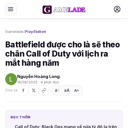
Gamelade
/
PlayStation
Battlefield được cho là sẽ theo
chân Call of Duty với lịch ra
mắt hàng năm
Nguyễn Hoàng Long
18/08/2025 · 4 phút đọc
aA
A
A
Chia sẻ
+
−
ĐỌC THÊM
Call of Duty: Black Ops mang về nửa tỷ đô la trên