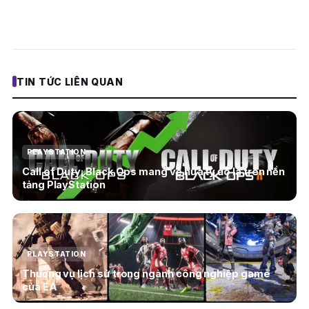
TIN TỨC LIÊN QUAN
PLAYSTATION
Call of Duty: Black Ops mang về nửa tỷ đô la trên nền
tảng PlayStation
PLAYSTATION
Thương vụ lịch sử trong ngành công nghiệp game
của EA