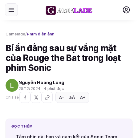
Gamelade
/
Phim điện ảnh
Bí ẩn đằng sau sự vắng mặt
của Rouge the Bat trong loạt
phim Sonic
Nguyễn Hoàng Long
25/12/2024 · 4 phút đọc
aA
A
A
Chia sẻ
+
−
ĐỌC THÊM
Tầm nhìn dài hạn và cam kết của Sonic Team