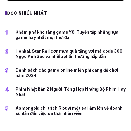
ĐỌC NHIỀU NHẤT
1
Khám phá kho tàng game Y8: Tuyển tập những tựa
game hay nhất mọi thời đại
2
Honkai: Star Rail cơn mưa quà tặng với mã code 300
Ngọc Ánh Sao và nhiều phần thưởng hấp dẫn
3
Danh sách các game online miễn phí đáng để chơi
năm 2024
4
Phim Nhật Bản 2 Người: Tổng Hợp Những Bộ Phim Hay
Nhất
5
Asmongold chỉ trích Riot vì một sai lầm lớn về doanh
số dẫn đến việc sa thải nhân viên