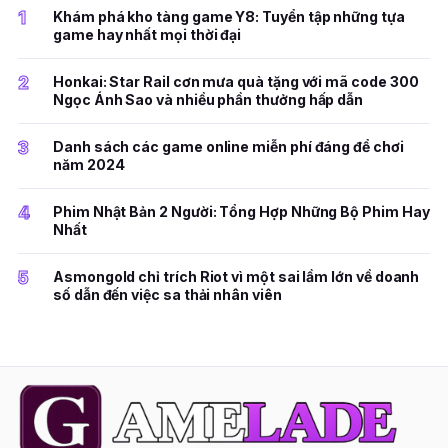
1
Khám phá kho tàng game Y8: Tuyển tập những tựa
game hay nhất mọi thời đại
2
Honkai: Star Rail cơn mưa quà tặng với mã code 300
Ngọc Ánh Sao và nhiều phần thưởng hấp dẫn
3
Danh sách các game online miễn phí đáng để chơi
năm 2024
4
Phim Nhật Bản 2 Người: Tổng Hợp Những Bộ Phim Hay
Nhất
5
Asmongold chỉ trích Riot vì một sai lầm lớn về doanh
số dẫn đến việc sa thải nhân viên