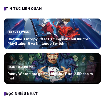
TIN TỨC LIÊN QUAN
PLAYSTATION
BlazBlue: Entropy Effect X tung bản chơi thử trên
PlayStation 5 và Nintendo Switch
GAME ONLINE PC
Rusty Winter: tựa game phiêu lưu Pixel 2.5D sắp ra
mắt
ĐỌC NHIỀU NHẤT