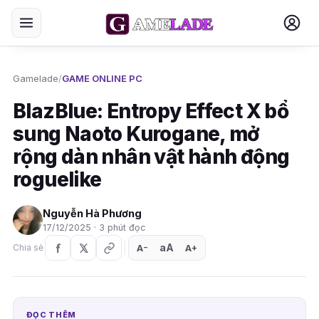
Gamelade
/
GAME ONLINE PC
BlazBlue: Entropy Effect X bổ
sung Naoto Kurogane, mở
rộng dàn nhân vật hành động
roguelike
Nguyễn Hà Phương
17/12/2025 · 3 phút đọc
aA
A
A
Chia sẻ
+
−
ĐỌC THÊM