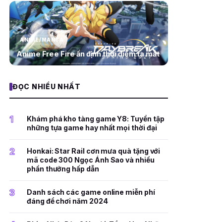
ANIME/MANGA
Anime Free Fire ấn định thời điểm ra mắt
ĐỌC NHIỀU NHẤT
1
Khám phá kho tàng game Y8: Tuyển tập
những tựa game hay nhất mọi thời đại
2
Honkai: Star Rail cơn mưa quà tặng với
mã code 300 Ngọc Ánh Sao và nhiều
phần thưởng hấp dẫn
3
Danh sách các game online miễn phí
đáng để chơi năm 2024