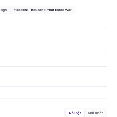
High
#Bleach: Thousand-Year Blood War
Nổi bật
Mới nhất