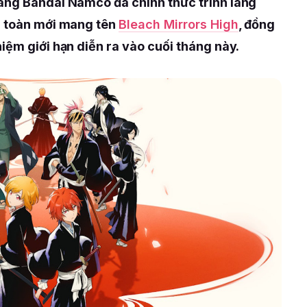
ãng Bandai Namco đã chính thức trình làng
n toàn mới mang tên
Bleach Mirrors High
, đồng
iệm giới hạn diễn ra vào cuối tháng này.