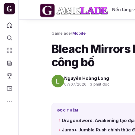
Nền tảng
Gamelade
/
Mobile
Bleach Mirrors
công bố
Nguyễn Hoàng Long
07/07/2026 · 3 phút đọc
ĐỌC THÊM
DragonSword: Awakening tạo địa 
Jump+ Jumble Rush chính thức đ