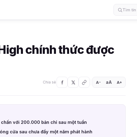
 High chính thức được
aA
A
A
Chia sẻ
+
−
chấn với 200.000 bản chỉ sau một tuần
óng cửa sau chưa đầy một năm phát hành