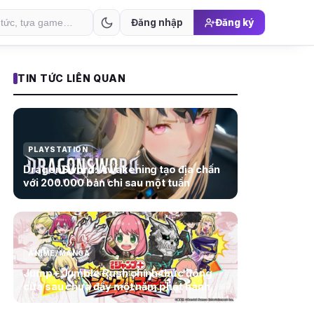
Đăng nhập
Đăng ký
TIN TỨC LIÊN QUAN
PLAYSTATION
DragonSword: Awakening tạo địa chấn
với 200.000 bản chỉ sau một tuần
ANIME/MANGA
Jump+ Jumble Rush chính thức đóng
cửa sau chưa đầy một năm phát hành