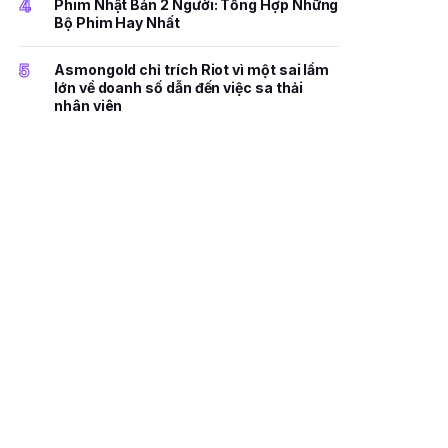
4
Phim Nhật Bản 2 Người: Tổng Hợp Những
Bộ Phim Hay Nhất
5
Asmongold chỉ trích Riot vì một sai lầm
lớn về doanh số dẫn đến việc sa thải
nhân viên