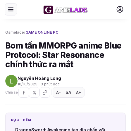
Gamelade
/
GAME ONLINE PC
Bom tấn MMORPG anime Blue
Protocol: Star Resonance
chính thức ra mắt
Nguyễn Hoàng Long
10/10/2025 · 3 phút đọc
aA
A
A
Chia sẻ
+
−
ĐỌC THÊM
DragonSword: Awakening tạo địa chấn với