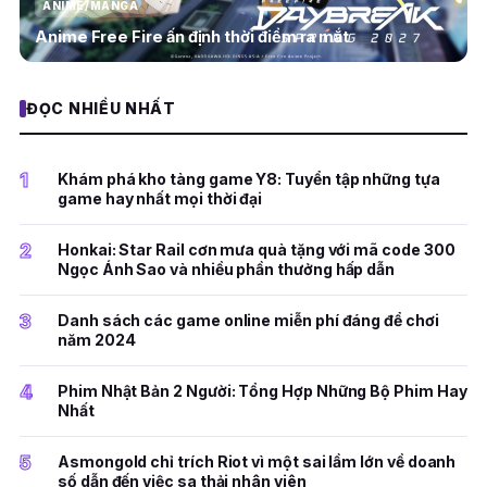
ANIME/MANGA
Anime Free Fire ấn định thời điểm ra mắt
ĐỌC NHIỀU NHẤT
1
Khám phá kho tàng game Y8: Tuyển tập những tựa
game hay nhất mọi thời đại
2
Honkai: Star Rail cơn mưa quà tặng với mã code 300
Ngọc Ánh Sao và nhiều phần thưởng hấp dẫn
3
Danh sách các game online miễn phí đáng để chơi
năm 2024
4
Phim Nhật Bản 2 Người: Tổng Hợp Những Bộ Phim Hay
Nhất
5
Asmongold chỉ trích Riot vì một sai lầm lớn về doanh
số dẫn đến việc sa thải nhân viên