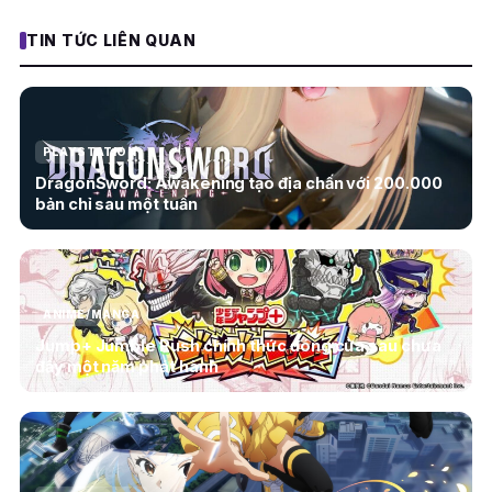
TIN TỨC LIÊN QUAN
PLAYSTATION
DragonSword: Awakening tạo địa chấn với 200.000
bản chỉ sau một tuần
ANIME/MANGA
Jump+ Jumble Rush chính thức đóng cửa sau chưa
đầy một năm phát hành