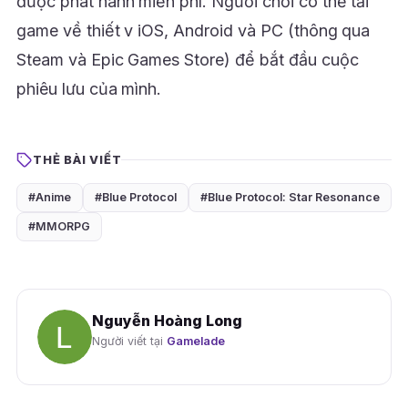
được phát hành miễn phí. Người chơi có thể tải
game về thiết v iOS, Android và PC (thông qua
Steam và Epic Games Store) để bắt đầu cuộc
phiêu lưu của mình.
THẺ BÀI VIẾT
#Anime
#Blue Protocol
#Blue Protocol: Star Resonance
#MMORPG
Nguyễn Hoàng Long
Người viết tại
Gamelade