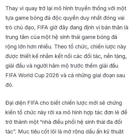
Thay vì quay trở lại mô hình truyền thống với một
tựa game bóng đá độc quyền duy nhất đóng vai
trò chủ đạo, FIFA giờ đây đang định vị bản thân là
trung tâm của một hệ sinh thái game bóng đá
rộng lớn hơn nhiều. Theo tổ chức, chiến lược này
được thiết kế nhằm kết nối các đối tác, nền tảng,
giải đấu và người hâm mộ trước thềm giải đấu
FIFA World Cup 2026 và cả những giai đoạn sau
đó.
Đại diện FIFA cho biết chiến lược mới sẽ chứng
kiến tổ chức này rời xa mô hình hợp tác đơn lẻ để
trở thành một “nhà điều phối hệ sinh thái đa đối
tác”. Mục tiêu cốt lõi là mở rộng dấu ấn kỹ thuật