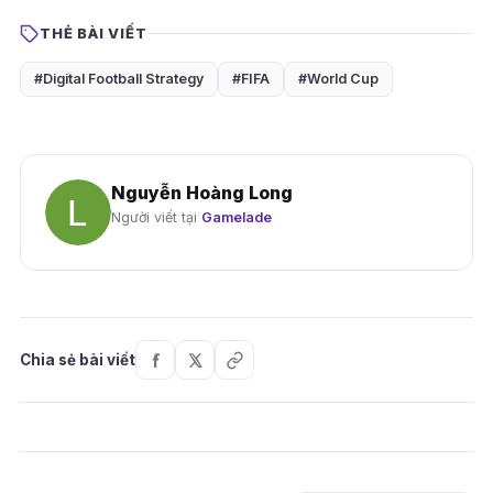
THẺ BÀI VIẾT
#Digital Football Strategy
#FIFA
#World Cup
Nguyễn Hoàng Long
Người viết tại
Gamelade
Chia sẻ bài viết