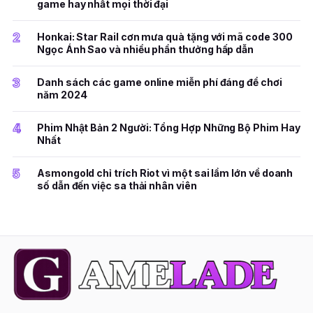
game hay nhất mọi thời đại
2
Honkai: Star Rail cơn mưa quà tặng với mã code 300
Ngọc Ánh Sao và nhiều phần thưởng hấp dẫn
3
Danh sách các game online miễn phí đáng để chơi
năm 2024
4
Phim Nhật Bản 2 Người: Tổng Hợp Những Bộ Phim Hay
Nhất
5
Asmongold chỉ trích Riot vì một sai lầm lớn về doanh
số dẫn đến việc sa thải nhân viên