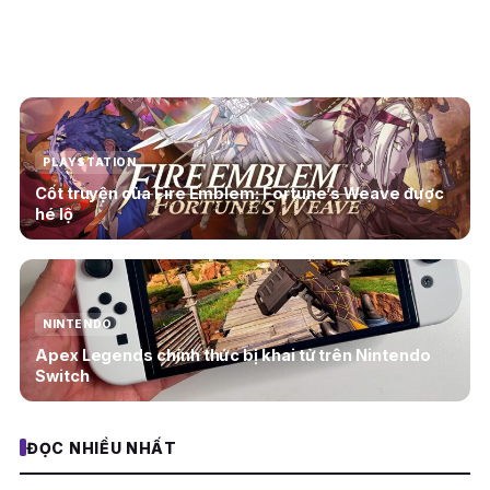
Doanh số Nintendo Switch 2 vượt mốc 23,68 triệu
máy toàn cầu
PLAYSTATION
Cốt truyện của Fire Emblem: Fortune’s Weave được
hé lộ
NINTENDO
Apex Legends chính thức bị khai tử trên Nintendo
Switch
ĐỌC NHIỀU NHẤT