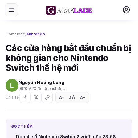
Gamelade
/
Nintendo
Các cửa hàng bắt đầu chuẩn bị
không gian cho Nintendo
Switch thế hệ mới
Nguyễn Hoàng Long
09/05/2025 · 5 phút đọc
aA
A
A
Chia sẻ
+
−
ĐỌC THÊM
Doanh số Nintendo Switch 2 vượt mốc 23,68