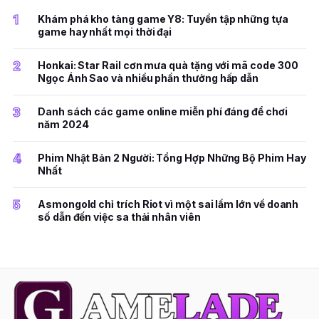
1
Khám phá kho tàng game Y8: Tuyển tập những tựa
game hay nhất mọi thời đại
2
Honkai: Star Rail cơn mưa quà tặng với mã code 300
Ngọc Ánh Sao và nhiều phần thưởng hấp dẫn
3
Danh sách các game online miễn phí đáng để chơi
năm 2024
4
Phim Nhật Bản 2 Người: Tổng Hợp Những Bộ Phim Hay
Nhất
5
Asmongold chỉ trích Riot vì một sai lầm lớn về doanh
số dẫn đến việc sa thải nhân viên