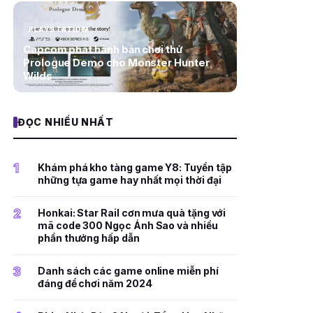
PLAYSTATION
Capcom phát hành bản chơi thử
Prologue Demo cho Monster Hunter
Wilds
ĐỌC NHIỀU NHẤT
1
Khám phá kho tàng game Y8: Tuyển tập
những tựa game hay nhất mọi thời đại
2
Honkai: Star Rail cơn mưa quà tặng với
mã code 300 Ngọc Ánh Sao và nhiều
phần thưởng hấp dẫn
3
Danh sách các game online miễn phí
đáng để chơi năm 2024