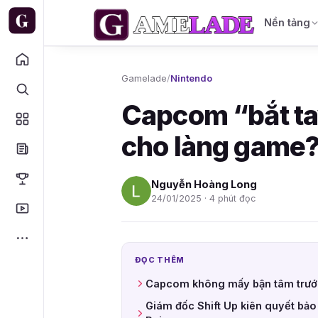
Nền tảng
Gamelade
/
Nintendo
Capcom “bắt tay
cho làng game
Nguyễn Hoàng Long
24/01/2025 · 4 phút đọc
ĐỌC THÊM
Capcom không mấy bận tâm trước 
Giám đốc Shift Up kiên quyết bảo 