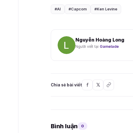
#AI
#Capcom
#Ken Levine
Nguyễn Hoàng Long
Người viết tại
Gamelade
Chia sẻ bài viết
Bình luận
0