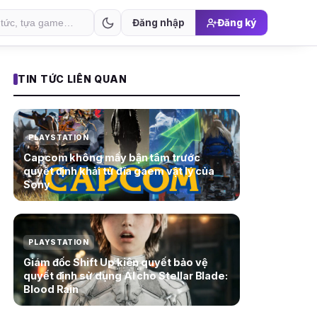
Đăng nhập
Đăng ký
TIN TỨC LIÊN QUAN
PLAYSTATION
Capcom không mấy bận tâm trước
quyết định khải tử đĩa gaem vật lý của
Sony
PLAYSTATION
Giám đốc Shift Up kiên quyết bảo vệ
quyết định sử dụng AI cho Stellar Blade:
Blood Rain