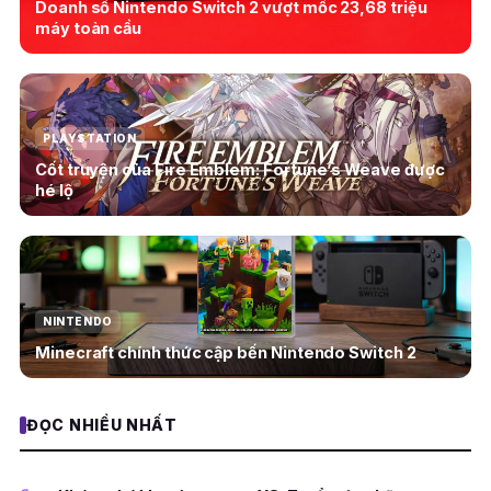
Doanh số Nintendo Switch 2 vượt mốc 23,68 triệu
máy toàn cầu
PLAYSTATION
Cốt truyện của Fire Emblem: Fortune’s Weave được
hé lộ
NINTENDO
Minecraft chính thức cập bến Nintendo Switch 2
ĐỌC NHIỀU NHẤT