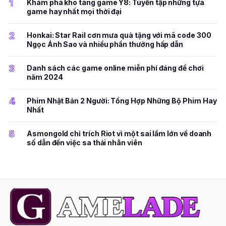
1
Khám phá kho tàng game Y8: Tuyển tập những tựa
game hay nhất mọi thời đại
2
Honkai: Star Rail cơn mưa quà tặng với mã code 300
Ngọc Ánh Sao và nhiều phần thưởng hấp dẫn
3
Danh sách các game online miễn phí đáng để chơi
năm 2024
4
Phim Nhật Bản 2 Người: Tổng Hợp Những Bộ Phim Hay
Nhất
5
Asmongold chỉ trích Riot vì một sai lầm lớn về doanh
số dẫn đến việc sa thải nhân viên