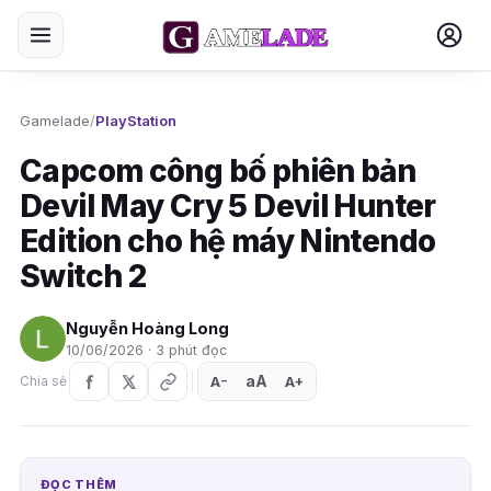
Gamelade
/
PlayStation
Capcom công bố phiên bản
Devil May Cry 5 Devil Hunter
Edition cho hệ máy Nintendo
Switch 2
Nguyễn Hoàng Long
10/06/2026 · 3 phút đọc
aA
A
A
Chia sẻ
+
−
ĐỌC THÊM