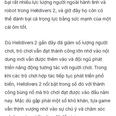
bại rất nhiều lực lượng người ngoài hành tinh và
robot trong Helldivers 2, và giờ đây họ còn có
thể đánh bại cả trọng lực bằng sức mạnh của một
cái ôm tốt.
Dù Helldivers 2 gần đây đã giảm số lượng người
chơi, trò chơi vẫn đạt thành công lớn nhờ vào nội
dung mới vẫn được thêm vào và đội ngũ phát
triển năng động tương tác với người chơi. Trong
khi các trò chơi hợp tác tiếp tục phát triển phổ
biến, Helldivers 2 nổi bật trong số đó với thành
công bùng nổ mà trò chơi đạt được vào đầu năm
nay. Mặc dù gặp phải một số khó khăn, tựa game
vẫn thịnh vượng nhờ vào sự chú ý và chăm sóc