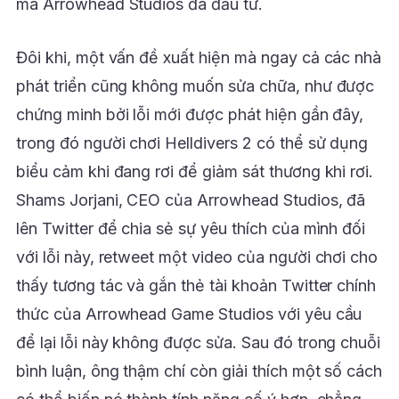
mà Arrowhead Studios đã đầu tư.
Đôi khi, một vấn đề xuất hiện mà ngay cả các nhà
phát triển cũng không muốn sửa chữa, như được
chứng minh bởi lỗi mới được phát hiện gần đây,
trong đó người chơi Helldivers 2 có thể sử dụng
biểu cảm khi đang rơi để giảm sát thương khi rơi.
Shams Jorjani, CEO của Arrowhead Studios, đã
lên Twitter để chia sẻ sự yêu thích của mình đối
với lỗi này, retweet một video của người chơi cho
thấy tương tác và gắn thẻ tài khoản Twitter chính
thức của Arrowhead Game Studios với yêu cầu
để lại lỗi này không được sửa. Sau đó trong chuỗi
bình luận, ông thậm chí còn giải thích một số cách