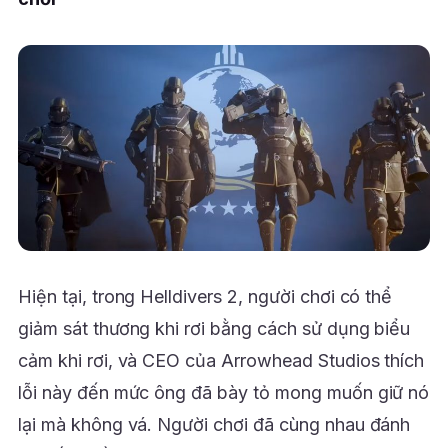
Hiện tại, trong Helldivers 2, người chơi có thể
giảm sát thương khi rơi bằng cách sử dụng biểu
cảm khi rơi, và CEO của Arrowhead Studios thích
lỗi này đến mức ông đã bày tỏ mong muốn giữ nó
lại mà không vá. Người chơi đã cùng nhau đánh