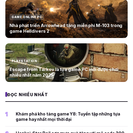
GAME ONLINE PC
Nhà phát triển Arrowhead tặng miễn phí M-103 trong
game Helldivers 2
PLAYSTATION
Escape from Tarkov là tựa game PC mới được chơi
nhiều nhất năm 2025
ĐỌC NHIỀU NHẤT
1
Khám phá kho tàng game Y8: Tuyển tập những tựa
game hay nhất mọi thời đại