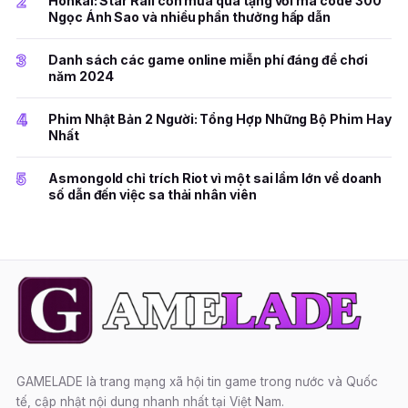
2
Honkai: Star Rail cơn mưa quà tặng với mã code 300
Ngọc Ánh Sao và nhiều phần thưởng hấp dẫn
3
Danh sách các game online miễn phí đáng để chơi
năm 2024
4
Phim Nhật Bản 2 Người: Tổng Hợp Những Bộ Phim Hay
Nhất
5
Asmongold chỉ trích Riot vì một sai lầm lớn về doanh
số dẫn đến việc sa thải nhân viên
GAMELADE là trang mạng xã hội tin game trong nước và Quốc
tế, cập nhật nội dung nhanh nhất tại Việt Nam.