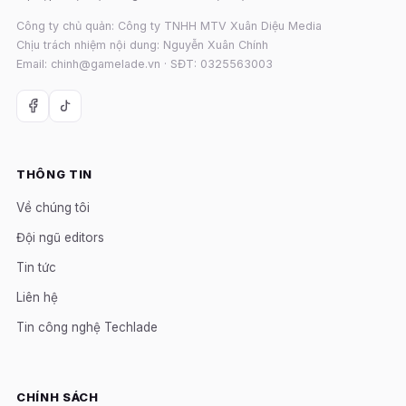
Công ty chủ quản: Công ty TNHH MTV Xuân Diệu Media
Chịu trách nhiệm nội dung: Nguyễn Xuân Chính
Email: chinh@gamelade.vn · SĐT: 0325563003
THÔNG TIN
Về chúng tôi
Đội ngũ editors
Tin tức
Liên hệ
Tin công nghệ Techlade
CHÍNH SÁCH