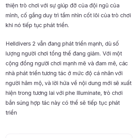
thiện trò chơi với sự giúp đỡ của đội ngũ của
mình, cố gắng duy trì tầm nhìn cốt lõi của trò chơi
khi nó tiếp tục phát triển.
Helldivers 2 vẫn đang phát triển mạnh, dù số
lượng người chơi tổng thể đang giảm. Với một
cộng đồng người chơi mạnh mẽ và đam mê, các
nhà phát triển tương tác ở mức độ cá nhân với
người hâm mộ, và lời hứa về nội dung mới sẽ xuất
hiện trong tương lai với phe Illuminate, trò chơi
bắn súng hợp tác này có thể sẽ tiếp tục phát
triển