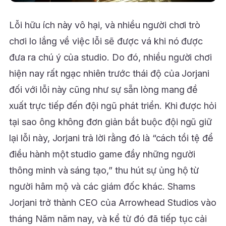
Lỗi hữu ích này vô hại, và nhiều người chơi trò
chơi lo lắng về việc lỗi sẽ được vá khi nó được
đưa ra chú ý của studio. Do đó, nhiều người chơi
hiện nay rất ngạc nhiên trước thái độ của Jorjani
đối với lỗi này cũng như sự sẵn lòng mang đề
xuất trực tiếp đến đội ngũ phát triển. Khi được hỏi
tại sao ông không đơn giản bắt buộc đội ngũ giữ
lại lỗi này, Jorjani trả lời rằng đó là “cách tồi tệ để
điều hành một studio game đầy những người
thông minh và sáng tạo,” thu hút sự ủng hộ từ
người hâm mộ và các giám đốc khác. Shams
Jorjani trở thành CEO của Arrowhead Studios vào
tháng Năm năm nay, và kể từ đó đã tiếp tục cải