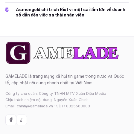
5
Asmongold chỉ trích Riot vì một sai lầm lớn về doanh
số dẫn đến việc sa thải nhân viên
GAMELADE là trang mạng xã hội tin game trong nước và Quốc
tế, cập nhật nội dung nhanh nhất tại Việt Nam.
Công ty chủ quản: Công ty TNHH MTV Xuân Diệu Media
Chịu trách nhiệm nội dung: Nguyễn Xuân Chính
Email: chinh@gamelade.vn · SĐT: 0325563003