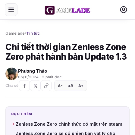
Gamelade
/
Tin tức
Chi tiết thời gian Zenless Zone
Zero phát hành bản Update 1.3
Phương Thảo
06/11/2024 · 2 phút đọc
aA
A
A
Chia sẻ
+
−
ĐỌC THÊM
Zenless Zone Zero chính thức có mặt trên steam
Zenless Zone Zero sẽ có phiên bản vật lý cho