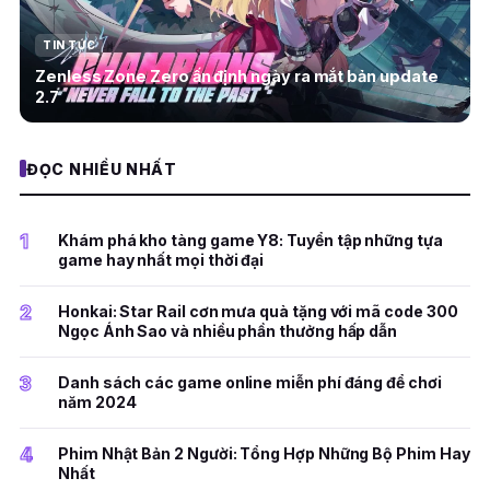
TIN TỨC
Zenless Zone Zero ấn định ngày ra mắt bản update
2.7
ĐỌC NHIỀU NHẤT
1
Khám phá kho tàng game Y8: Tuyển tập những tựa
game hay nhất mọi thời đại
2
Honkai: Star Rail cơn mưa quà tặng với mã code 300
Ngọc Ánh Sao và nhiều phần thưởng hấp dẫn
3
Danh sách các game online miễn phí đáng để chơi
năm 2024
4
Phim Nhật Bản 2 Người: Tổng Hợp Những Bộ Phim Hay
Nhất