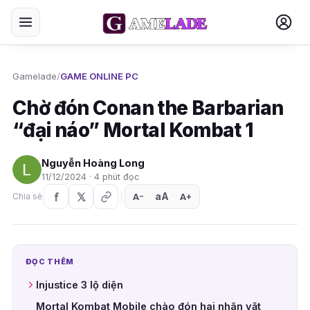
Gamelade
/
GAME ONLINE PC
Chờ đón Conan the Barbarian
“đại náo” Mortal Kombat 1
Nguyễn Hoàng Long
11/12/2024 · 4 phút đọc
aA
A
A
Chia sẻ
+
−
ĐỌC THÊM
Injustice 3 lộ diện
Mortal Kombat Mobile chào đón hai nhân vật