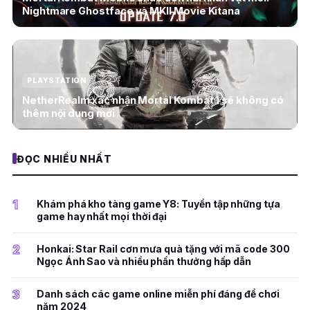
Nightmare Ghostface và MKII Movie Kitana
PLAYSTATION
NetherRealm xác nhận Mortal Kombat 1 sẽ không có
thêm nội dung mới
ĐỌC NHIỀU NHẤT
1
Khám phá kho tàng game Y8: Tuyển tập những tựa
game hay nhất mọi thời đại
2
Honkai: Star Rail cơn mưa quà tặng với mã code 300
Ngọc Ánh Sao và nhiều phần thưởng hấp dẫn
3
Danh sách các game online miễn phí đáng để chơi
năm 2024