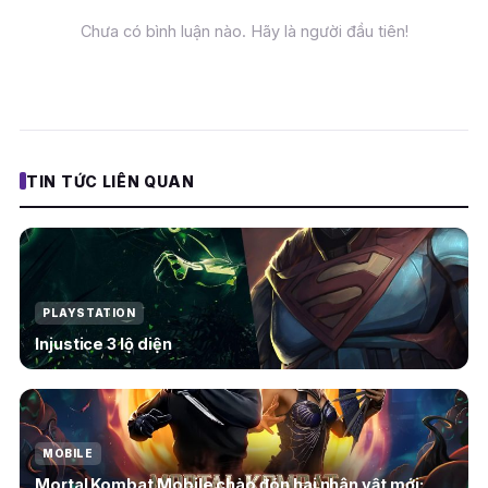
Chưa có bình luận nào. Hãy là người đầu tiên!
TIN TỨC LIÊN QUAN
PLAYSTATION
Injustice 3 lộ diện
MOBILE
Mortal Kombat Mobile chào đón hai nhân vật mới: