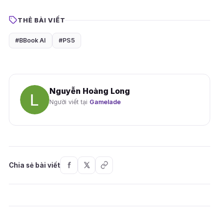
THẺ BÀI VIẾT
#BBook AI
#PS5
Nguyễn Hoàng Long
Người viết tại
Gamelade
Chia sẻ bài viết