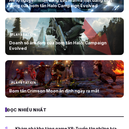
Hé lộ nguyên nhân đằng sau màn ra mắt đáng thất
vọng của bom tấn Halo Campaign Evolved
PLAYSTATION
Doanh số ảm đạm của bom tấn Halo: Campaign
Evolved
PLAYSTATION
Bom tấn Crimson Moon ấn định ngày ra mắt
ĐỌC NHIỀU NHẤT
1
Khám phá kho tàng game Y8: Tuyển tập những tựa