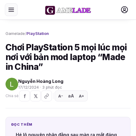
Gamelade
/
PlayStation
Chơi PlayStation 5 mọi lúc mọi
nơi với bản mod laptop “Made
in China”
Nguyễn Hoàng Long
17/12/2024 · 3 phút đọc
aA
A
A
Chia sẻ
+
−
ĐỌC THÊM
Hé lộ nguyên nhân đằng sau màn ra mắt đáng