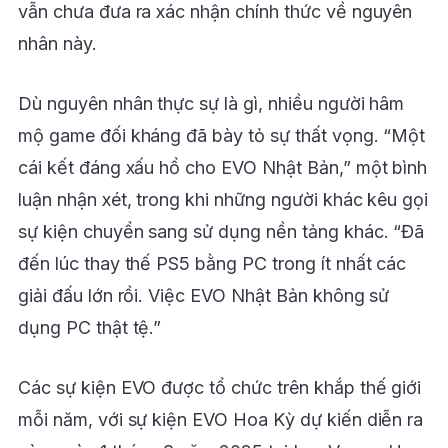
vẫn chưa đưa ra xác nhận chính thức về nguyên
nhân này.
Dù nguyên nhân thực sự là gì, nhiều người hâm
mộ game đối kháng đã bày tỏ sự thất vọng. “Một
cái kết đáng xấu hổ cho EVO Nhật Bản,” một bình
luận nhận xét, trong khi những người khác kêu gọi
sự kiện chuyển sang sử dụng nền tảng khác. “Đã
đến lúc thay thế PS5 bằng PC trong ít nhất các
giải đấu lớn rồi. Việc EVO Nhật Bản không sử
dụng PC thật tệ.”
Các sự kiện EVO được tổ chức trên khắp thế giới
mỗi năm, với sự kiện EVO Hoa Kỳ dự kiến diễn ra