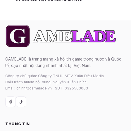
GAMELADE là trang mạng xã hội tin game trong nước và Quốc
tế, cập nhật nội dung nhanh nhất tại Việt Nam.
Công ty chủ quản: Công ty TNHH MTV Xuân Diệu Media
Chịu trách nhiệm nội dung: Nguyễn Xuân Chính
Email: chinh@gamelade.vn · SĐT: 0325563003
THÔNG TIN