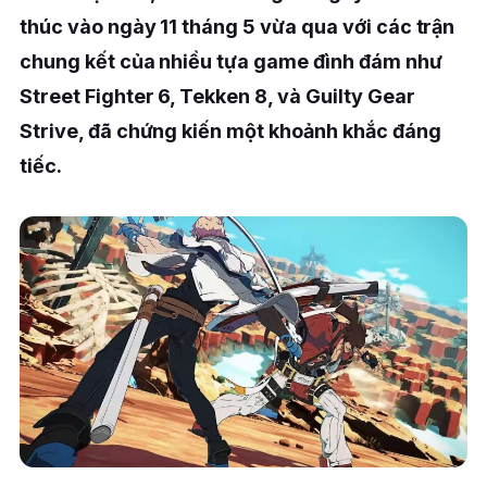
thúc vào ngày 11 tháng 5 vừa qua với các trận
chung kết của nhiều tựa game đình đám như
Street Fighter 6, Tekken 8, và Guilty Gear
Strive, đã chứng kiến một khoảnh khắc đáng
tiếc.