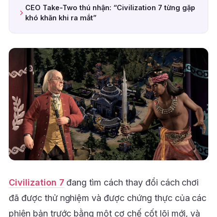
CEO Take-Two thú nhận: “Civilization 7 từng gặp
khó khăn khi ra mắt”
Civilization 7
đang tìm cách thay đổi cách chơi
đã được thử nghiệm và được chứng thực của các
phiên bản trước bằng một cơ chế cốt lõi mới, và