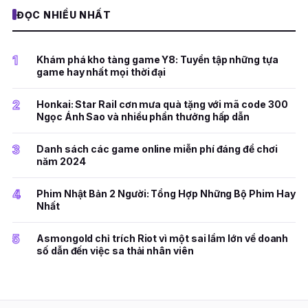
ĐỌC NHIỀU NHẤT
1
Khám phá kho tàng game Y8: Tuyển tập những tựa
game hay nhất mọi thời đại
2
Honkai: Star Rail cơn mưa quà tặng với mã code 300
Ngọc Ánh Sao và nhiều phần thưởng hấp dẫn
3
Danh sách các game online miễn phí đáng để chơi
năm 2024
4
Phim Nhật Bản 2 Người: Tổng Hợp Những Bộ Phim Hay
Nhất
5
Asmongold chỉ trích Riot vì một sai lầm lớn về doanh
số dẫn đến việc sa thải nhân viên