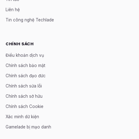
Liên hệ
Tin công nghệ Techlade
CHÍNH SÁCH
Điều khoản dịch vụ
Chính sách bảo mật
Chính sách đạo đức
Chính sách sửa lỗi
Chính sách sở hữu
Chính sách Cookie
Xác minh dữ kiện
Gamelade bị mạo danh