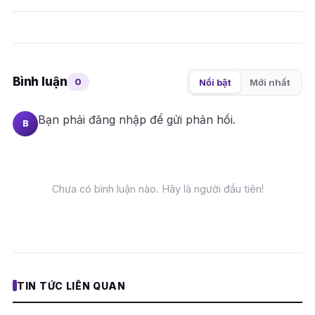
Bình luận
0
Nổi bật
Mới nhất
Bạn phải
đăng nhập
để gửi phản hồi.
B
Chưa có bình luận nào. Hãy là người đầu tiên!
TIN TỨC LIÊN QUAN