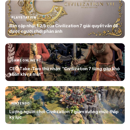
PLAYSTATION
Bản cập nhật 1.2.5 của Civilization 7 giải quyết vấn đề
được người chơi phản ánh
GAME ONLINE PC
CEO Take-Two thú nhận: “Civilization 7 từng gặp khó
khăn khi ra mắt”
NINTENDO
Lượng người chơi Civilization 7 giảm xuống mức thấp
kỷ lục