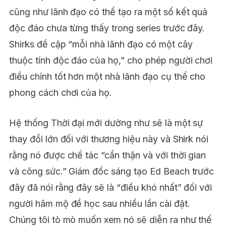
cũng như lãnh đạo có thể tạo ra một số kết quả
độc đáo chưa từng thấy trong series trước đây.
Shirks đề cập “mỗi nhà lãnh đạo có một cây
thuộc tính độc đáo của họ,” cho phép người chơi
điều chỉnh tốt hơn một nhà lãnh đạo cụ thể cho
phong cách chơi của họ.
Hệ thống Thời đại mới dường như sẽ là một sự
thay đổi lớn đối với thương hiệu này và Shirk nói
rằng nó được chế tác “cẩn thận và với thời gian
và công sức.” Giám đốc sáng tạo Ed Beach trước
đây đã nói rằng đây sẽ là “điều khó nhất” đối với
người hâm mộ để học sau nhiều lần cài đặt.
Chúng tôi tò mò muốn xem nó sẽ diễn ra như thế