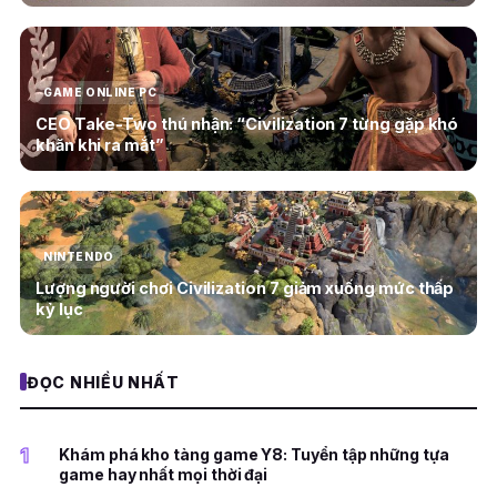
GAME ONLINE PC
CEO Take-Two thú nhận: “Civilization 7 từng gặp khó
khăn khi ra mắt”
NINTENDO
Lượng người chơi Civilization 7 giảm xuống mức thấp
kỷ lục
ĐỌC NHIỀU NHẤT
1
Khám phá kho tàng game Y8: Tuyển tập những tựa
game hay nhất mọi thời đại