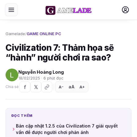
Gamelade
/
GAME ONLINE PC
Civilization 7: Thảm họa sẽ
“hành” người chơi ra sao?
Nguyễn Hoàng Long
18/02/2025 · 6 phút đọc
aA
A
A
Chia sẻ
+
−
ĐỌC THÊM
Bản cập nhật 1.2.5 của Civilization 7 giải quyết
vấn đề được người chơi phản ánh