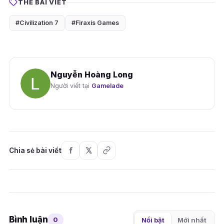
THẺ BÀI VIẾT
#Civilization 7
#Firaxis Games
Nguyễn Hoàng Long
Người viết tại
Gamelade
Chia sẻ bài viết
Bình luận
0
Nổi bật
Mới nhất