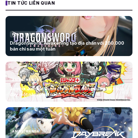
TIN TỨC LIÊN QUAN
PLAYSTATION
DragonSword: Awakening tạo địa chấn với 200.000
bản chỉ sau một tuần
ANIME/MANGA
Jump+ Jumble Rush chính thức đóng cửa sau chưa
đầy một năm phát hành
ANIME/MANGA