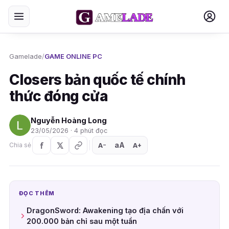
Gamelade
/
GAME ONLINE PC
Closers bản quốc tế chính
thức đóng cửa
Nguyễn Hoàng Long
23/05/2026 · 4 phút đọc
aA
A
A
Chia sẻ
+
−
ĐỌC THÊM
DragonSword: Awakening tạo địa chấn với
200.000 bản chỉ sau một tuần