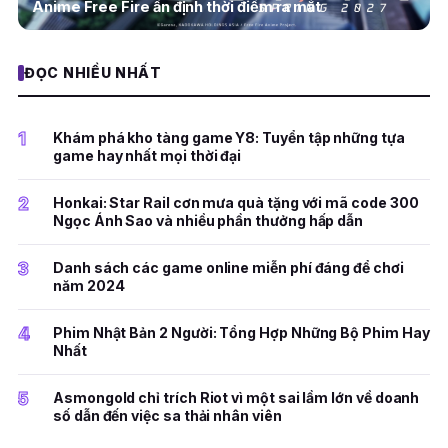
Anime Free Fire ấn định thời điểm ra mắt
ĐỌC NHIỀU NHẤT
1
Khám phá kho tàng game Y8: Tuyển tập những tựa
game hay nhất mọi thời đại
2
Honkai: Star Rail cơn mưa quà tặng với mã code 300
Ngọc Ánh Sao và nhiều phần thưởng hấp dẫn
3
Danh sách các game online miễn phí đáng để chơi
năm 2024
4
Phim Nhật Bản 2 Người: Tổng Hợp Những Bộ Phim Hay
Nhất
5
Asmongold chỉ trích Riot vì một sai lầm lớn về doanh
số dẫn đến việc sa thải nhân viên