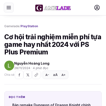
Gamelade
/
PlayStation
Cơ hội trải nghiệm miễn phí tựa
game hay nhất 2024 với PS
Plus Premium
Nguyễn Hoàng Long
28/11/2024 · 4 phút đọc
aA
A
A
Chia sẻ
+
−
ĐỌC THÊM
Bản remake Dungeon of Dragon Knight chính