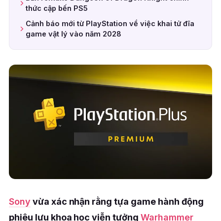
thức cập bến PS5
Cảnh báo mới từ PlayStation về việc khai tử đĩa
game vật lý vào năm 2028
Sony
vừa xác nhận rằng tựa game hành động
phiêu lưu khoa học viễn tưởng
Warhammer