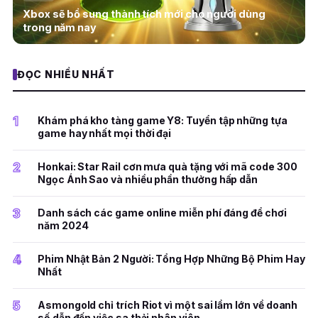
Xbox sẽ bổ sung thành tích mới cho người dùng
trong năm nay
ĐỌC NHIỀU NHẤT
1
Khám phá kho tàng game Y8: Tuyển tập những tựa
game hay nhất mọi thời đại
2
Honkai: Star Rail cơn mưa quà tặng với mã code 300
Ngọc Ánh Sao và nhiều phần thưởng hấp dẫn
3
Danh sách các game online miễn phí đáng để chơi
năm 2024
4
Phim Nhật Bản 2 Người: Tổng Hợp Những Bộ Phim Hay
Nhất
5
Asmongold chỉ trích Riot vì một sai lầm lớn về doanh
số dẫn đến việc sa thải nhân viên