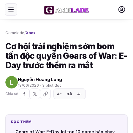
Gamelade
/
Xbox
Cơ hội trải nghiệm sớm bom
tấn độc quyền Gears of War: E-
Day trước thềm ra mắt
Nguyễn Hoàng Long
18/06/2026 · 3 phút đọc
aA
A
A
Chia sẻ
+
−
ĐỌC THÊM
Gears of War: E-Day lọt top 10 game bán chạy