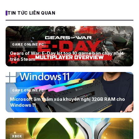
TIN TỨC LIÊN QUAN
GAME ONLINE PC
Gears of War: E-Day lọt top 10 game bán chạy nhất
trên Steam
GAME ONLINE PC
Microsoft âm thầm xóa khuyến nghị 32GB RAM cho
Windows 11
XBOX