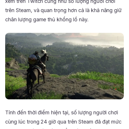
xem trên Twitch cũng như số lượng người chơi
trên Steam, và quan trọng hơn cả là khả năng giữ
chân lượng game thủ khổng lồ này.
Tính đến thời điểm hiện tại, số lượng người chơi
cùng lúc trong 24 giờ qua trên Steam đã đạt mức