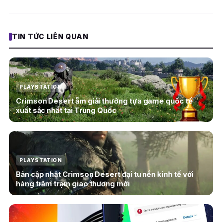
TIN TỨC LIÊN QUAN
PLAYSTATION
Crimson Desert ẵm giải thưởng tựa game quốc tế
xuất sắc nhất tại Trung Quốc
PLAYSTATION
Bản cập nhật Crimson Desert đại tu nền kinh tế với
hàng trăm trạm giao thương mới