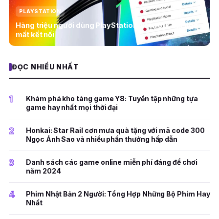
PLAYSTATION
Hàng triệu người dùng PlayStation Network bất ngờ
mất kết nối
ĐỌC NHIỀU NHẤT
1
Khám phá kho tàng game Y8: Tuyển tập những tựa
game hay nhất mọi thời đại
2
Honkai: Star Rail cơn mưa quà tặng với mã code 300
Ngọc Ánh Sao và nhiều phần thưởng hấp dẫn
3
Danh sách các game online miễn phí đáng để chơi
năm 2024
4
Phim Nhật Bản 2 Người: Tổng Hợp Những Bộ Phim Hay
Nhất