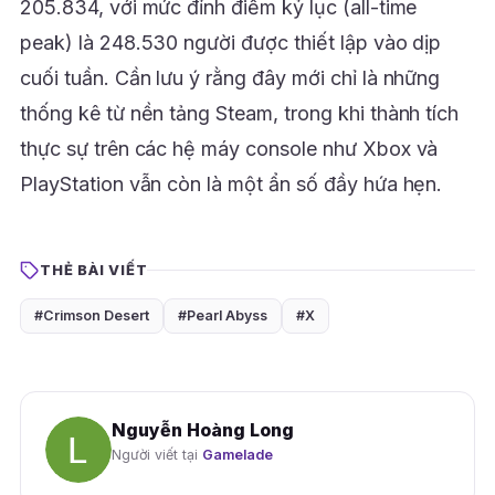
205.834, với mức đỉnh điểm kỷ lục (all-time
peak) là 248.530 người được thiết lập vào dịp
cuối tuần. Cần lưu ý rằng đây mới chỉ là những
thống kê từ nền tảng Steam, trong khi thành tích
thực sự trên các hệ máy console như Xbox và
PlayStation vẫn còn là một ẩn số đầy hứa hẹn.
THẺ BÀI VIẾT
#Crimson Desert
#Pearl Abyss
#X
Nguyễn Hoàng Long
Người viết tại
Gamelade