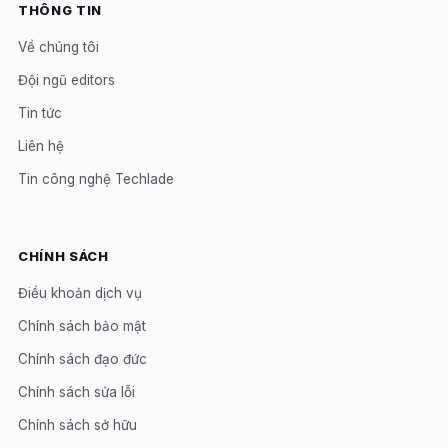
THÔNG TIN
Về chúng tôi
Đội ngũ editors
Tin tức
Liên hệ
Tin công nghệ Techlade
CHÍNH SÁCH
Điều khoản dịch vụ
Chính sách bảo mật
Chính sách đạo đức
Chính sách sửa lỗi
Chính sách sở hữu