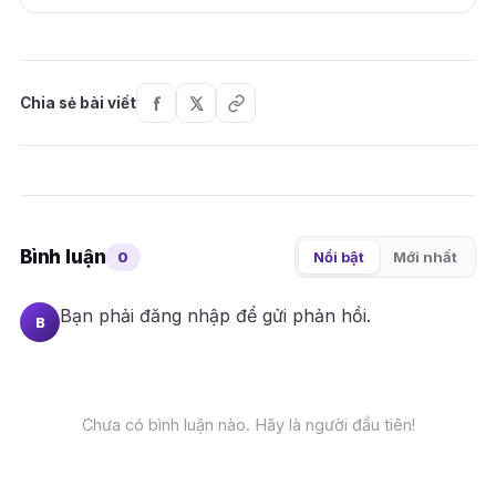
Chia sẻ bài viết
Bình luận
0
Nổi bật
Mới nhất
Bạn phải
đăng nhập
để gửi phản hồi.
B
Chưa có bình luận nào. Hãy là người đầu tiên!