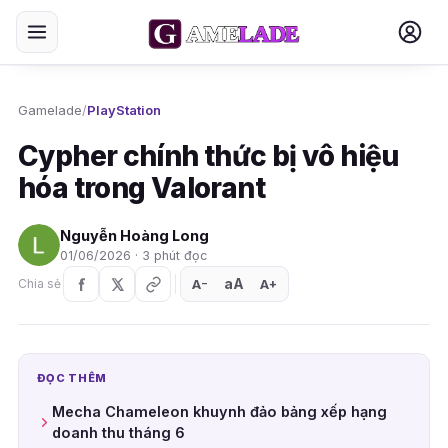
Gamelade
/
PlayStation
Cypher chính thức bị vô hiệu
hóa trong Valorant
Nguyễn Hoàng Long
01/06/2026 · 3 phút đọc
aA
A
A
Chia sẻ
+
−
ĐỌC THÊM
Mecha Chameleon khuynh đảo bảng xếp hạng
doanh thu tháng 6