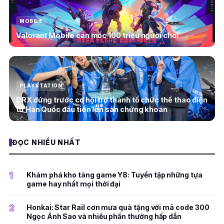
MOBILE
Valorant Mobile cán mốc 100 triệu người chơi
PLAYSTATION
DRX đứng trước cơ hội trở thành tổ chức thể thao điện
tử Hàn Quốc đầu tiên lên sàn chứng khoán
ĐỌC NHIỀU NHẤT
1
Khám phá kho tàng game Y8: Tuyển tập những tựa
game hay nhất mọi thời đại
2
Honkai: Star Rail cơn mưa quà tặng với mã code 300
Ngọc Ánh Sao và nhiều phần thưởng hấp dẫn