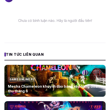
Chưa có bình luận nào. Hãy là người đầu tiên!
TIN TỨC LIÊN QUAN
GAME ONLINE PC
Mecha Chameleon khuynh đảo bảng xếp hạng doanh
thu tháng 6