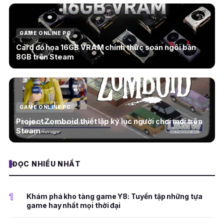
GAME ONLINE PC
Card đồ họa 16GB VRAM chính thức soán ngôi bản
8GB trên Steam
GAME ONLINE PC
Project Zomboid thiết lập kỷ lục người chơi mới trên
Steam
ĐỌC NHIỀU NHẤT
1
Khám phá kho tàng game Y8: Tuyển tập những tựa
game hay nhất mọi thời đại