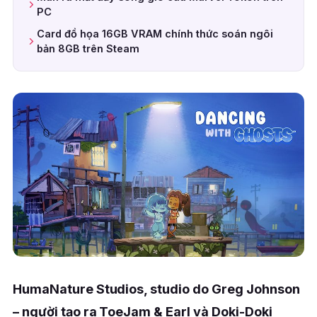
PC
Card đồ họa 16GB VRAM chính thức soán ngôi
bản 8GB trên Steam
HumaNature Studios, studio do Greg Johnson
– người tạo ra ToeJam & Earl và Doki-Doki