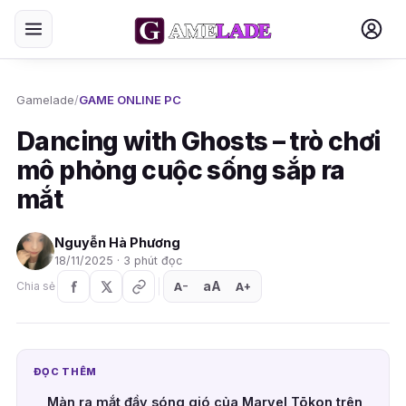
Gamelade
/
GAME ONLINE PC
Dancing with Ghosts – trò chơi
mô phỏng cuộc sống sắp ra
mắt
Nguyễn Hà Phương
18/11/2025 · 3 phút đọc
aA
A
A
Chia sẻ
+
−
ĐỌC THÊM
Màn ra mắt đầy sóng gió của Marvel Tōkon trên