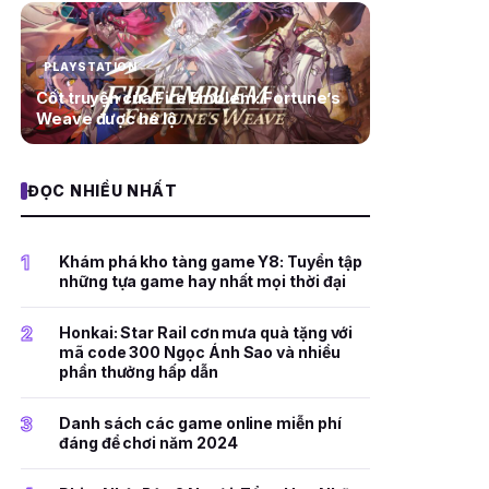
PLAYSTATION
Cốt truyện của Fire Emblem: Fortune’s
Weave được hé lộ
ĐỌC NHIỀU NHẤT
1
Khám phá kho tàng game Y8: Tuyển tập
những tựa game hay nhất mọi thời đại
2
Honkai: Star Rail cơn mưa quà tặng với
mã code 300 Ngọc Ánh Sao và nhiều
phần thưởng hấp dẫn
3
Danh sách các game online miễn phí
đáng để chơi năm 2024