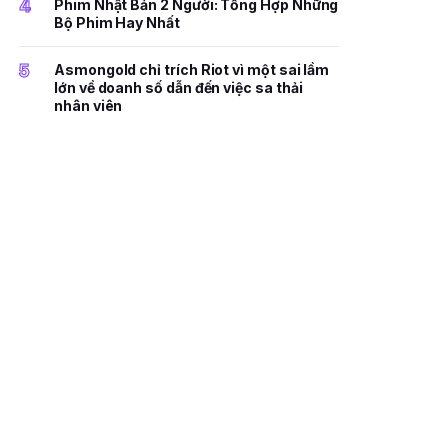
4
Phim Nhật Bản 2 Người: Tổng Hợp Những
Bộ Phim Hay Nhất
5
Asmongold chỉ trích Riot vì một sai lầm
lớn về doanh số dẫn đến việc sa thải
nhân viên