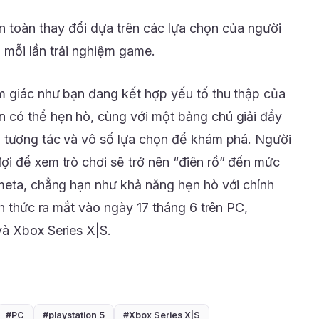
n toàn thay đổi dựa trên các lựa chọn của người
g mỗi lần trải nghiệm game.
m giác như bạn đang kết hợp yếu tố thu thập của
 có thể hẹn hò, cùng với một bảng chú giải đầy
ã tương tác và vô số lựa chọn để khám phá. Người
i để xem trò chơi sẽ trở nên “điên rồ” đến mức
meta, chẳng hạn như khả năng hẹn hò với chính
nh thức ra mắt vào ngày 17 tháng 6 trên PC,
 và Xbox Series X|S.
#PC
#playstation 5
#Xbox Series X|S