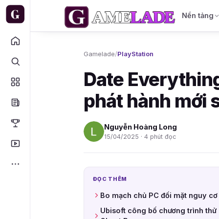
Nền tảng
Gamelade
/
PlayStation
Date Everythin
phát hành mới s
Nguyễn Hoàng Long
15/04/2025 · 4 phút đọc
ĐỌC THÊM
Bo mạch chủ PC đối mặt nguy cơ 
Ubisoft công bố chương trình th