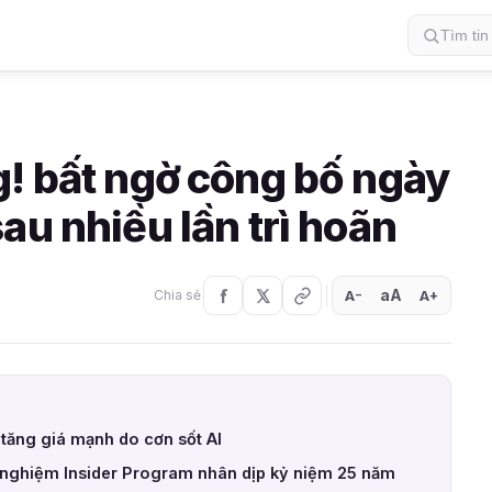
g! bất ngờ công bố ngày
au nhiều lần trì hoãn
aA
A
A
Chia sẻ
+
−
tăng giá mạnh do cơn sốt AI
ử nghiệm Insider Program nhân dịp kỷ niệm 25 năm