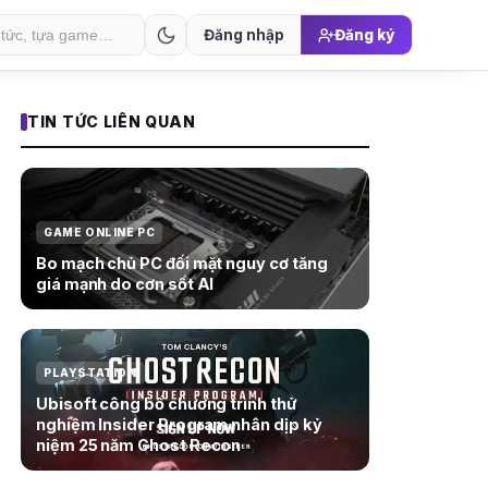
Đăng nhập
Đăng ký
TIN TỨC LIÊN QUAN
GAME ONLINE PC
Bo mạch chủ PC đối mặt nguy cơ tăng
giá mạnh do cơn sốt AI
PLAYSTATION
Ubisoft công bố chương trình thử
nghiệm Insider Program nhân dịp kỷ
niệm 25 năm Ghost Recon