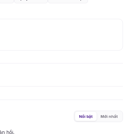
Nổi bật
Mới nhất
ản hồi.