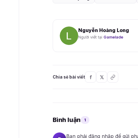
Nguyễn Hoàng Long
Người viết tại
Gamelade
Chia sẻ bài viết
Bình luận
1
Bạn phải
đăng nhập
để gửi ph