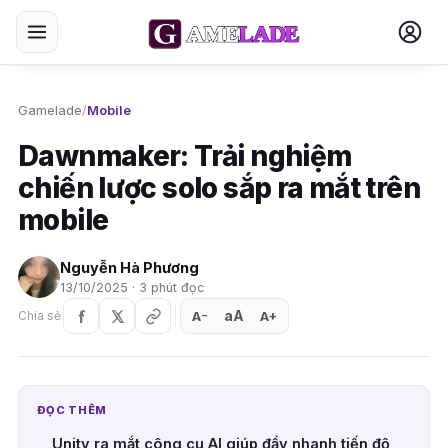
Gamelade
/
Mobile
Dawnmaker: Trải nghiệm
chiến lược solo sắp ra mắt trên
mobile
Nguyễn Hà Phương
13/10/2025 · 3 phút đọc
aA
A
A
Chia sẻ
+
−
ĐỌC THÊM
Unity ra mắt công cụ AI giúp đẩy nhanh tiến độ