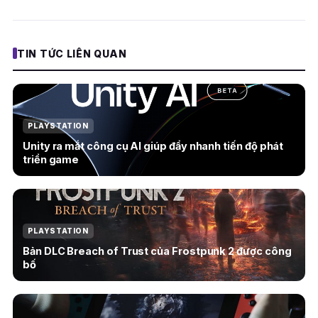
TIN TỨC LIÊN QUAN
PLAYSTATION
Unity ra mắt công cụ AI giúp đẩy nhanh tiến độ phát
triển game
PLAYSTATION
Bản DLC Breach of Trust của Frostpunk 2 được công
bố