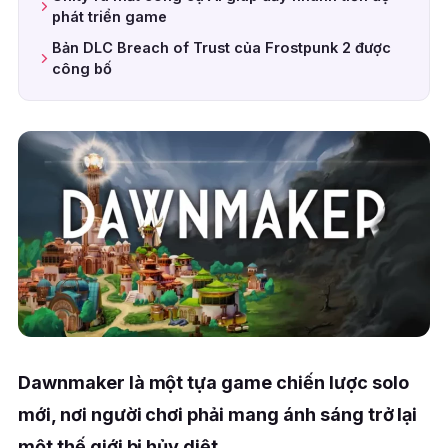
phát triển game
Bản DLC Breach of Trust của Frostpunk 2 được
công bố
Dawnmaker là một tựa game chiến lược solo
mới, nơi người chơi phải mang ánh sáng trở lại
một thế giới bị hủy diệt.