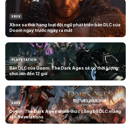
XBOX
Xbox sa thải hàng loạt đội ngũ phát triển bản DLC của
Doom ngay trước ngày ra mắt
PLAYSTATION
Bản DLC của Doom: The Dark Ages sẽ có thời lượng
chơi lên đến 12 giờ
XBOX
Doom: The Dark Ages chính thức công bố DLC mang
tên Revelations