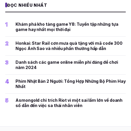
ĐỌC NHIỀU NHẤT
1
Khám phá kho tàng game Y8: Tuyển tập những tựa
game hay nhất mọi thời đại
2
Honkai: Star Rail cơn mưa quà tặng với mã code 300
Ngọc Ánh Sao và nhiều phần thưởng hấp dẫn
3
Danh sách các game online miễn phí đáng để chơi
năm 2024
4
Phim Nhật Bản 2 Người: Tổng Hợp Những Bộ Phim Hay
Nhất
5
Asmongold chỉ trích Riot vì một sai lầm lớn về doanh
số dẫn đến việc sa thải nhân viên