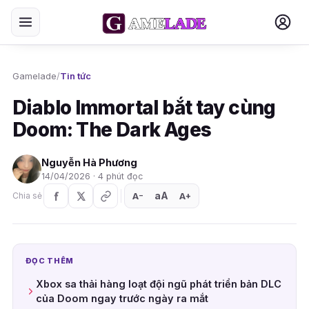
Gamelade
/
Tin tức
Diablo Immortal bắt tay cùng
Doom: The Dark Ages
Nguyễn Hà Phương
14/04/2026 · 4 phút đọc
aA
A
A
Chia sẻ
+
−
ĐỌC THÊM
Xbox sa thải hàng loạt đội ngũ phát triển bản DLC
của Doom ngay trước ngày ra mắt