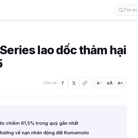
Series lao dốc thảm hại
5
aA
A
A
Chia sẻ
+
−
ndo chiếm 61,5% trong quý gần nhất
 hướng về nạn nhân động đất Kumamoto