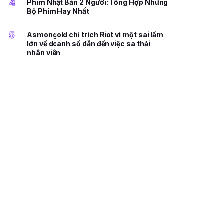
4
Phim Nhật Bản 2 Người: Tổng Hợp Những
Bộ Phim Hay Nhất
5
Asmongold chỉ trích Riot vì một sai lầm
lớn về doanh số dẫn đến việc sa thải
nhân viên