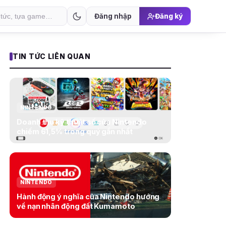
Đăng nhập
Đăng ký
TIN TỨC LIÊN QUAN
NINTENDO
Doanh thu kỹ thuật số của Nintendo
chiếm 61,5% trong quý gần nhất
NINTENDO
Hành động ý nghĩa của Nintendo hướng
về nạn nhân động đất Kumamoto