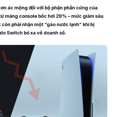
cơn ác mộng đối với bộ phận phần cứng của
u từ mảng console bốc hơi 29% – mức giảm sâu
x còn phải nhận một “gáo nước lạnh” khi bị
do Switch bỏ xa về doanh số.