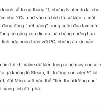
oanh số trong tháng 11, nhưng Nintendo lại cho
iảm nhẹ 10%, nhờ vào cú hích từ sự kiện ra mắt
ox đang đứng “bét bảng” trong cuộc đua tam mã.
đang cố gắng xoa dịu dư luận bằng những hứa
 tích hợp hoàn toàn với PC, nhưng áp lực vẫn
ăm tới khi Valve dự kiến tung ra hệ máy console
ủa gã khổng lồ Steam, thị trường console/PC lai
ết, đặt Microsoft vào thế “tiến thoái lưỡng nan”
 mang tính đột phá.