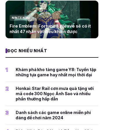
NINTENDO
Fire Emblem: Fortune’s Weave sẽ có ít
nhất 47 nhân vật điều khiển được
ĐỌC NHIỀU NHẤT
1
Khám phá kho tàng game Y8: Tuyển tập
những tựa game hay nhất mọi thời đại
2
Honkai: Star Rail cơn mưa quà tặng với
mã code 300 Ngọc Ánh Sao và nhiều
phần thưởng hấp dẫn
3
Danh sách các game online miễn phí
đáng để chơi năm 2024