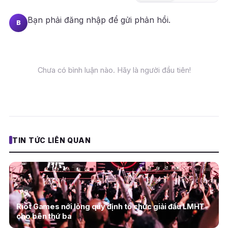
Bạn phải
đăng nhập
để gửi phản hồi.
B
Chưa có bình luận nào. Hãy là người đầu tiên!
TIN TỨC LIÊN QUAN
PC
Riot Games nới lỏng quy định tổ chức giải đấu LMHT
cho bên thứ ba