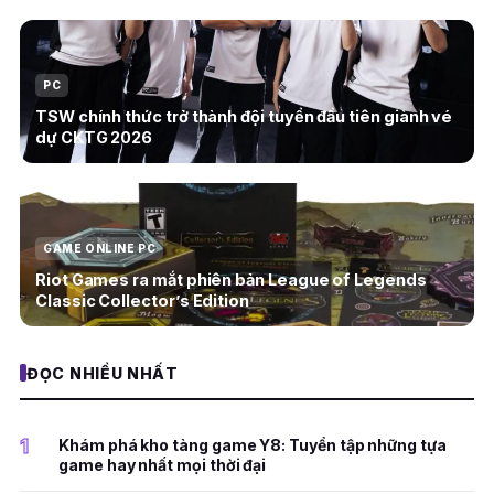
PC
TSW chính thức trở thành đội tuyển đầu tiên giành vé
dự CKTG 2026
GAME ONLINE PC
Riot Games ra mắt phiên bản League of Legends
Classic Collector’s Edition
ĐỌC NHIỀU NHẤT
1
Khám phá kho tàng game Y8: Tuyển tập những tựa
game hay nhất mọi thời đại