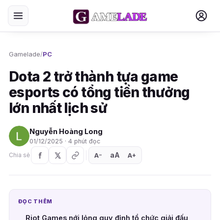
Gamelade
/
PC
Dota 2 trở thành tựa game
esports có tổng tiền thưởng
lớn nhất lịch sử
Nguyễn Hoàng Long
01/12/2025 · 4 phút đọc
aA
A
A
Chia sẻ
+
−
ĐỌC THÊM
Riot Games nới lỏng quy định tổ chức giải đấu