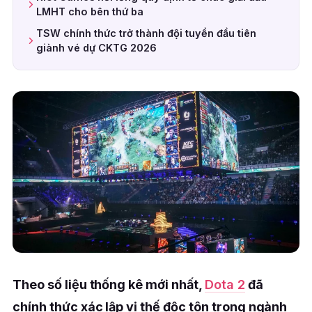
LMHT cho bên thứ ba
TSW chính thức trở thành đội tuyển đầu tiên
giành vé dự CKTG 2026
Theo số liệu thống kê mới nhất,
Dota 2
đã
chính thức xác lập vị thế độc tôn trong ngành