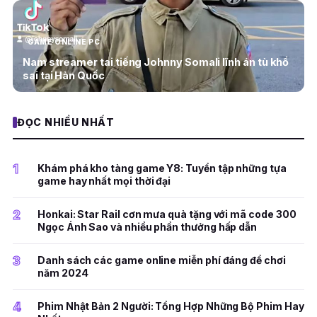
GAME ONLINE PC
Nam streamer tai tiếng Johnny Somali lĩnh án tù khổ
sai tại Hàn Quốc
ĐỌC NHIỀU NHẤT
1
Khám phá kho tàng game Y8: Tuyển tập những tựa
game hay nhất mọi thời đại
2
Honkai: Star Rail cơn mưa quà tặng với mã code 300
Ngọc Ánh Sao và nhiều phần thưởng hấp dẫn
3
Danh sách các game online miễn phí đáng để chơi
năm 2024
4
Phim Nhật Bản 2 Người: Tổng Hợp Những Bộ Phim Hay