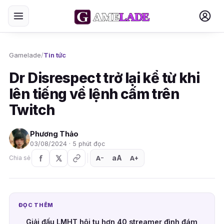
Gamelade
/
Tin tức
Dr Disrespect trở lại kể từ khi
lên tiếng về lệnh cấm trên
Twitch
Phương Thảo
03/08/2024 · 5 phút đọc
aA
A
A
Chia sẻ
+
−
ĐỌC THÊM
Giải đấu LMHT hội tụ hơn 40 streamer đình đám