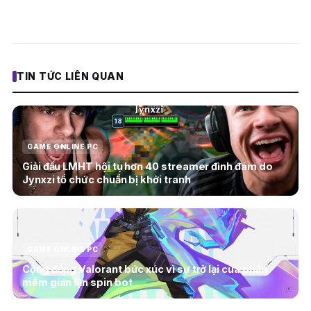
TIN TỨC LIÊN QUAN
GAME ONLINE PC
Giải đấu LMHT hội tụ hơn 40 streamer đình đám do
Jynxzi tổ chức chuẩn bị khởi tranh
GAME ONLINE PC
Cộng đồng Valorant bức xúc vì sự trở lại của phần
mềm gian lận spin bot