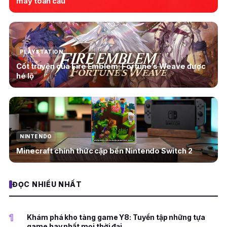
máy toàn cầu
PLAYSTATION
Cốt truyện của Fire Emblem: Fortune’s Weave được
hé lộ
NINTENDO
Minecraft chính thức cập bến Nintendo Switch 2
ĐỌC NHIỀU NHẤT
1
Khám phá kho tàng game Y8: Tuyển tập những tựa
game hay nhất mọi thời đại