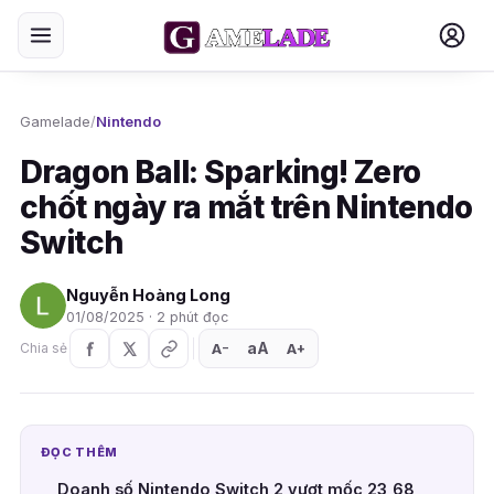
Gamelade
/
Nintendo
Dragon Ball: Sparking! Zero
chốt ngày ra mắt trên Nintendo
Switch
Nguyễn Hoàng Long
01/08/2025 · 2 phút đọc
aA
A
A
Chia sẻ
+
−
ĐỌC THÊM
Doanh số Nintendo Switch 2 vượt mốc 23,68