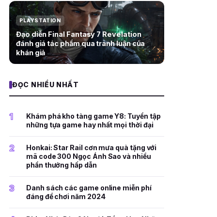
PLAYSTATION
Đạo diễn Final Fantasy 7 Revelation
đánh giá tác phẩm qua tranh luận của
khán giả
ĐỌC NHIỀU NHẤT
1
Khám phá kho tàng game Y8: Tuyển tập
những tựa game hay nhất mọi thời đại
2
Honkai: Star Rail cơn mưa quà tặng với
mã code 300 Ngọc Ánh Sao và nhiều
phần thưởng hấp dẫn
3
Danh sách các game online miễn phí
đáng để chơi năm 2024