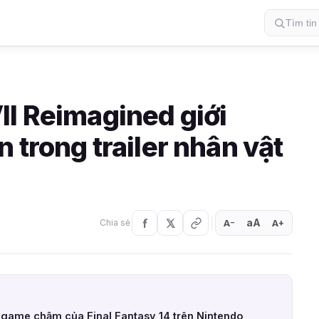
II Reimagined giới
 trong trailer nhân vật
aA
A
A
Chia sẻ
+
−
ải game chậm của Final Fantasy 14 trên Nintendo