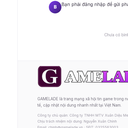
Bạn phải
đăng nhập
để gửi ph
B
Chưa có bình
GAMELADE là trang mạng xã hội tin game trong 
tế, cập nhật nội dung nhanh nhất tại Việt Nam.
Công ty chủ quản: Công ty TNHH MTV Xuân Diệu Me
Chịu trách nhiệm nội dung: Nguyễn Xuân Chính
Email: chinh@gamelade.vn · SĐT: 0325563003