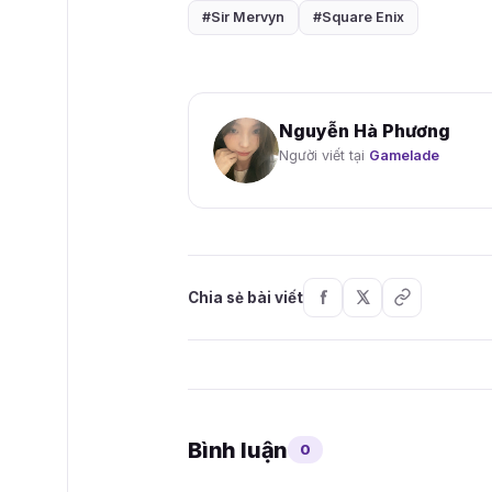
#Sir Mervyn
#Square Enix
Nguyễn Hà Phương
Người viết tại
Gamelade
Chia sẻ bài viết
Bình luận
0