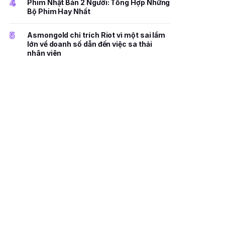
4
Phim Nhật Bản 2 Người: Tổng Hợp Những
Bộ Phim Hay Nhất
5
Asmongold chỉ trích Riot vì một sai lầm
lớn về doanh số dẫn đến việc sa thải
nhân viên