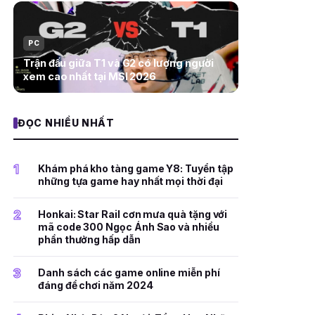
PC
Trận đấu giữa T1 và G2 có lượng người
xem cao nhất tại MSI 2026
ĐỌC NHIỀU NHẤT
1
Khám phá kho tàng game Y8: Tuyển tập
những tựa game hay nhất mọi thời đại
2
Honkai: Star Rail cơn mưa quà tặng với
mã code 300 Ngọc Ánh Sao và nhiều
phần thưởng hấp dẫn
3
Danh sách các game online miễn phí
đáng để chơi năm 2024