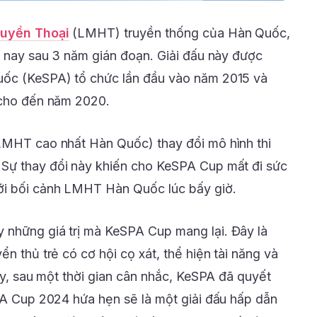
Huyền Thoại
(LMHT) truyền thống của Hàn Quốc,
ăm nay sau 3 năm gián đoạn. Giải đấu này được
uốc (KeSPA) tổ chức lần đầu vào năm 2015 và
 cho đến năm 2020.
LMHT cao nhất Hàn Quốc) thay đổi mô hình thi
 Sự thay đổi này khiến cho KeSPA Cup mất đi sức
ới bối cảnh LMHT Hàn Quốc lúc bấy giờ.
 những giá trị mà KeSPA Cup mang lại. Đây là
ển thủ trẻ có cơ hội cọ xát, thể hiện tài năng và
vậy, sau một thời gian cân nhắc, KeSPA đã quyết
SPA Cup 2024 hứa hẹn sẽ là một giải đấu hấp dẫn