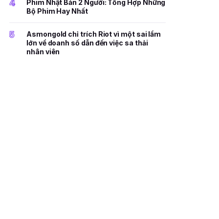
4
Phim Nhật Bản 2 Người: Tổng Hợp Những
Bộ Phim Hay Nhất
5
Asmongold chỉ trích Riot vì một sai lầm
lớn về doanh số dẫn đến việc sa thải
nhân viên