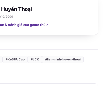
h Huyền Thoại
7/10/2009
me & đánh giá của game thủ
#KeSPA Cup
#LCK
#lien-minh-huyen-thoai