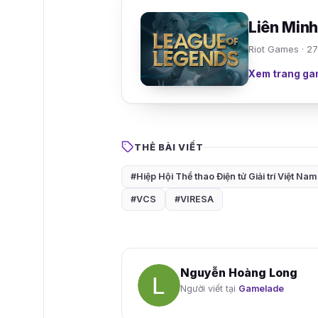
Liên Min
Riot Games · 2
Xem trang ga
THẺ BÀI VIẾT
#Hiệp Hội Thể thao Điện tử Giải trí Việt Nam
#VCS
#VIRESA
Nguyễn Hoàng Long
Người viết tại
Gamelade