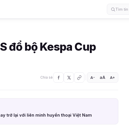
S đổ bộ Kespa Cup
aA
A
A
Chia sẻ
+
−
ay trở lại với liên minh huyền thoại Việt Nam