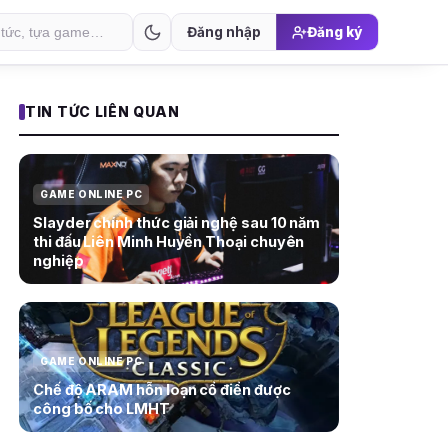
Đăng nhập
Đăng ký
TIN TỨC LIÊN QUAN
GAME ONLINE PC
Slayder chính thức giải nghệ sau 10 năm
thi đấu Liên Minh Huyền Thoại chuyên
nghiệp
GAME ONLINE PC
Chế độ ARAM hỗn loạn cổ điển được
công bố cho LMHT