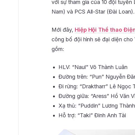
với sự tham gia của 10 đội tuyển
Nam) và PCS All-Star (Đài Loan). 
Mới đây,
Hiệp Hội Thể thao Điện 
công bố đội hình sẽ đại diện ch
gồm:
HLV: “Naul” Võ Thành Luân
Đường trên: “Pun” Nguyễn Đăn
Đi rừng: “Draktharr” Lê Ngọc 
Đường giữa: “Aress” Hồ Văn Vĩ
Xạ thủ: “Puddin” Lương Thành
Hỗ trợ: “Taki” Đinh Anh Tài