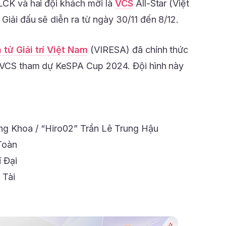
 LCK và hai đội khách mời là
VCS
All-Star (Việt
Giải đấu sẽ diễn ra từ ngày 30/11 đến 8/12.
tử Giải trí Việt Nam
(VIRESA) đã chính thức
o VCS tham dự KeSPA Cup 2024. Đội hình này
g Khoa / “Hiro02” Trần Lê Trung Hậu
Toàn
 Đại
 Tài