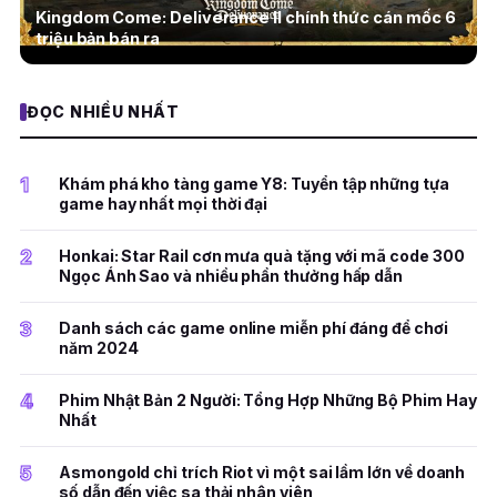
Kingdom Come: Deliverance II chính thức cán mốc 6
triệu bản bán ra
ĐỌC NHIỀU NHẤT
1
Khám phá kho tàng game Y8: Tuyển tập những tựa
game hay nhất mọi thời đại
2
Honkai: Star Rail cơn mưa quà tặng với mã code 300
Ngọc Ánh Sao và nhiều phần thưởng hấp dẫn
3
Danh sách các game online miễn phí đáng để chơi
năm 2024
4
Phim Nhật Bản 2 Người: Tổng Hợp Những Bộ Phim Hay
Nhất
5
Asmongold chỉ trích Riot vì một sai lầm lớn về doanh
số dẫn đến việc sa thải nhân viên