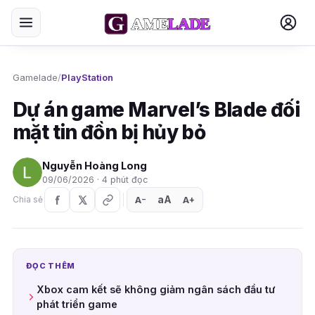
Gamelade
/
PlayStation
Dự án game Marvel’s Blade đối
mặt tin đồn bị hủy bỏ
Nguyễn Hoàng Long
09/06/2026 · 4 phút đọc
aA
A
A
Chia sẻ
+
−
ĐỌC THÊM
Xbox cam kết sẽ không giảm ngân sách đầu tư
phát triển game