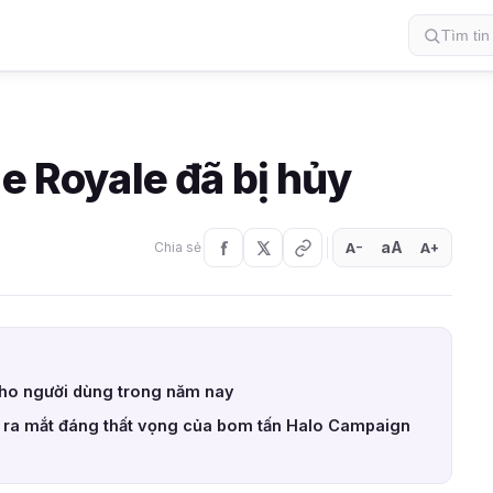
le Royale đã bị hủy
aA
A
A
Chia sẻ
+
−
cho người dùng trong năm nay
 ra mắt đáng thất vọng của bom tấn Halo Campaign