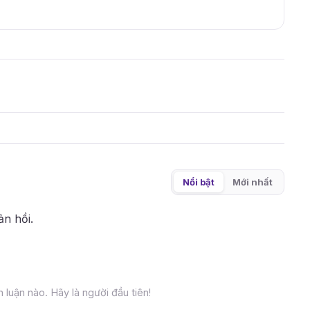
Nổi bật
Mới nhất
ản hồi.
 luận nào. Hãy là người đầu tiên!