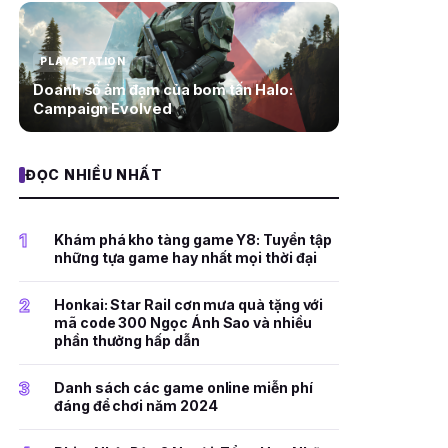
PLAYSTATION
Doanh số ảm đạm của bom tấn Halo:
Campaign Evolved
ĐỌC NHIỀU NHẤT
1
Khám phá kho tàng game Y8: Tuyển tập
những tựa game hay nhất mọi thời đại
2
Honkai: Star Rail cơn mưa quà tặng với
mã code 300 Ngọc Ánh Sao và nhiều
phần thưởng hấp dẫn
3
Danh sách các game online miễn phí
đáng để chơi năm 2024