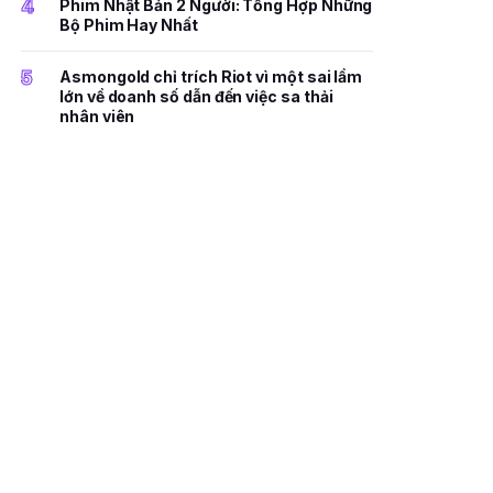
4
Phim Nhật Bản 2 Người: Tổng Hợp Những
Bộ Phim Hay Nhất
5
Asmongold chỉ trích Riot vì một sai lầm
lớn về doanh số dẫn đến việc sa thải
nhân viên