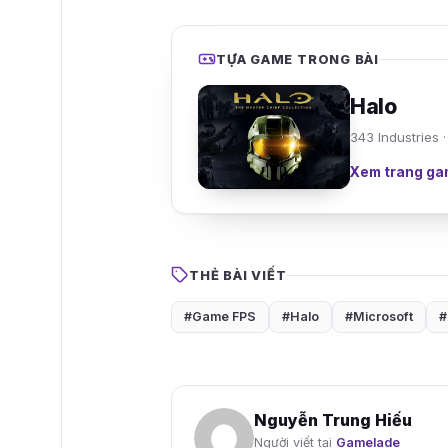
TỰA GAME TRONG BÀI
Halo
343 Industries ·
Xem trang ga
THẺ BÀI VIẾT
#Game FPS
#Halo
#Microsoft
#
Nguyễn Trung Hiếu
Người viết tại
Gamelade