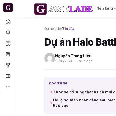
Nền tảng
Gamelade
/
Tin tức
Dự án Halo Batt
Nguyễn Trung Hiếu
15/01/2024 · 3 phút đọc
ĐỌC THÊM
Xbox sẽ bổ sung thành tích mới 
Hé lộ nguyên nhân đằng sau màn
Evolved