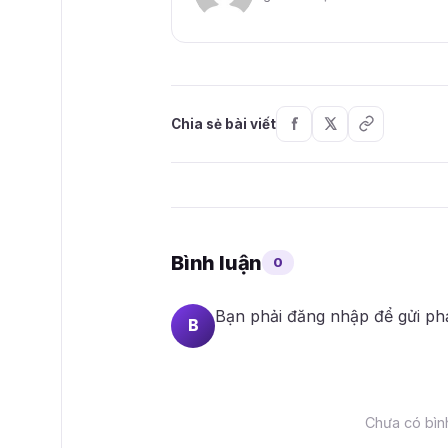
Chia sẻ bài viết
Bình luận
0
Bạn phải
đăng nhập
để gửi ph
B
Chưa có bình