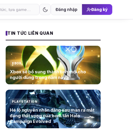
Đăng nhập
Đăng ký
TIN TỨC LIÊN QUAN
XBOX
Xbox sẽ bổ sung thành tích mới cho
người dùng trong năm nay
PLAYSTATION
Hé lộ nguyên nhân đằng sau màn ra mắt
đáng thất vọng của bom tấn Halo
Campaign Evolved