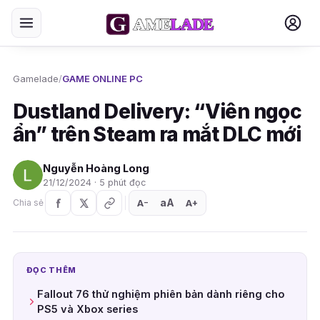
Gamelade
/
GAME ONLINE PC
Dustland Delivery: “Viên ngọc
ẩn” trên Steam ra mắt DLC mới
Nguyễn Hoàng Long
21/12/2024 · 5 phút đọc
aA
A
A
Chia sẻ
+
−
ĐỌC THÊM
Fallout 76 thử nghiệm phiên bản dành riêng cho
PS5 và Xbox series