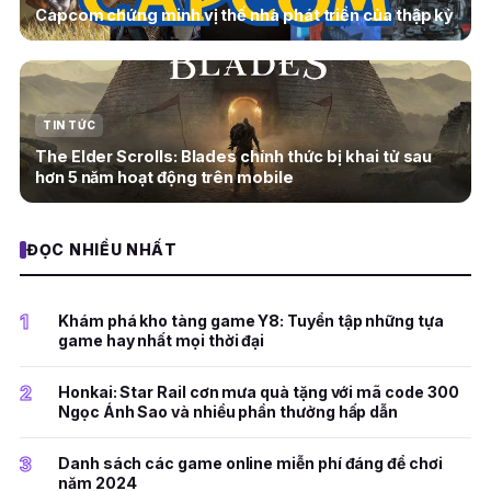
Capcom chứng minh vị thế nhà phát triển của thập kỷ
TIN TỨC
The Elder Scrolls: Blades chính thức bị khai tử sau
hơn 5 năm hoạt động trên mobile
ĐỌC NHIỀU NHẤT
1
Khám phá kho tàng game Y8: Tuyển tập những tựa
game hay nhất mọi thời đại
2
Honkai: Star Rail cơn mưa quà tặng với mã code 300
Ngọc Ánh Sao và nhiều phần thưởng hấp dẫn
3
Danh sách các game online miễn phí đáng để chơi
năm 2024